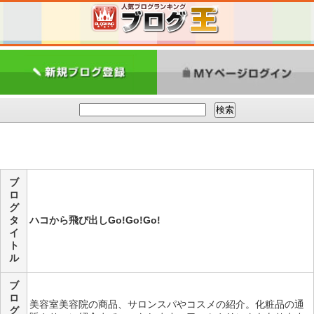
ブ
ロ
グ
タ
ハコから飛び出しGo!Go!Go!
イ
ト
ル
ブ
ロ
美容室美容院の商品、サロンスパやコスメの紹介。化粧品の通
グ