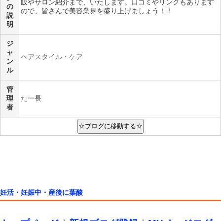
販やサロン紹介まで、いたします。口コミやリンクもあります
の
ので、皆さんで美容業界を盛り上げましょう！！
説
明
ジ
ャ
ヘアスタイル・ケア
ン
ル
管
理
たー長
者
妊活・妊娠中・産後に葉酸