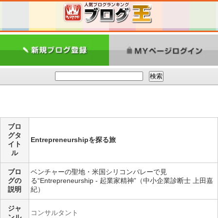
ブロ
グタ
Entrepreneurshipを探る旅
イト
ル
ブロ
ベンチャーの聖地・米国シリコンバレーで見
グの
る“Entrepreneurship - 起業家精神”（中小企業診断士 上田嘉
説明
紀）
ジャ
コンサルタント
ンル