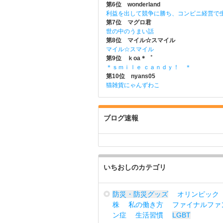
第6位 wonderland
利益を出して競争に勝ち、コンビニ経営で
第7位 マグロ君
世の中のうまい話
第8位 マイル☆スマイル
マイル☆スマイル
第9位 ｋoa＊゜
＊ｓｍｉｌｅ ｃａｎｄｙ！ ＊
第10位 nyans05
猫雑貨にゃんずわこ
ブログ速報
いちおしのカテゴリ
防災・防災グッズ
オリンピック
株
私の働き方
ファイナルファ
ン症
生活習慣
LGBT