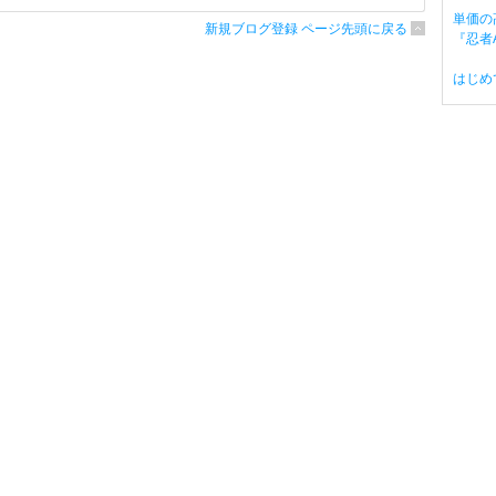
単価の
新規ブログ登録 ページ先頭に戻る
『忍者A
はじめ