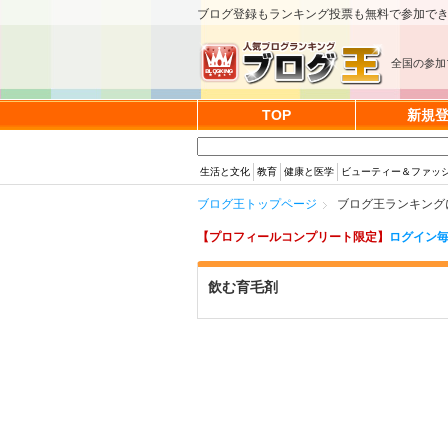
ブログ登録もランキング投票も無料で参加で
全国の参加
TOP
新規
生活と文化
教育
健康と医学
ビューティー＆ファッ
ブログ王トップページ
ブログ王ランキング
【プロフィールコンプリート限定】
ログイン毎
飲む育毛剤