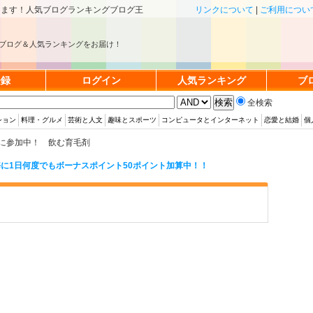
きます！人気ブログランキングブログ王
リンクについて
|
ご利用につい
ブログ＆人気ランキングをお届け！
登録
ログイン
人気ランキング
ブ
全検索
ション
料理・グルメ
芸術と人文
趣味とスポーツ
コンピュータとインターネット
恋愛と結婚
個
に参加中！ 飲む育毛剤
に1日何度でもボーナスポイント50ポイント加算中！！