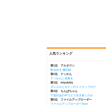
人気ランキング
第1位 アルタウン
飲み歩き 備忘録
第2位 ナッかん
ナッかんに花束を
第3位 miyukitty
ダニエルとキティのトイマンブログ
第4位 ちんぱちゃん
下流社会の中でどう生き抜くのか
第5位 ファイルアップローダー
ファイルアップローダーTech