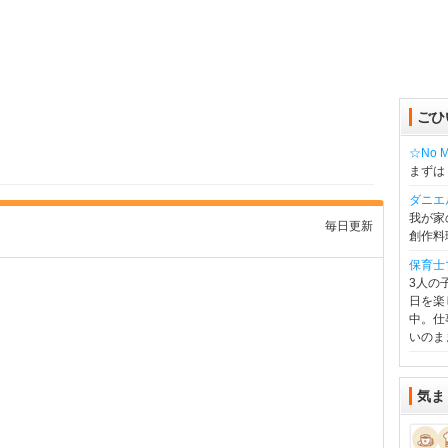
ごひ
☆No Mu
まずは
ダニエ
我が家
毎日更新
創作料
保育士
3人の
日を楽
中。仕
いのま
気ま