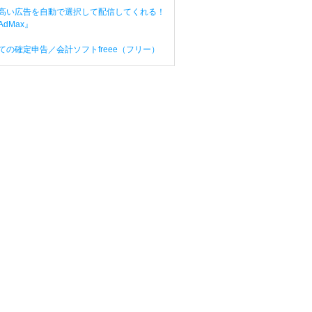
高い広告を自動で選択して配信してくれる！
dMax』
ての確定申告／会計ソフトfreee（フリー）