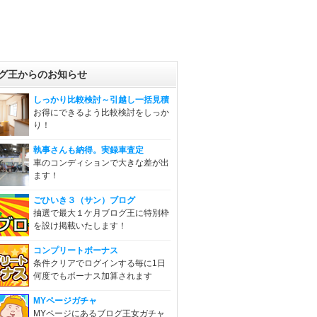
グ王からのお知らせ
しっかり比較検討～引越し一括見積
お得にできるよう比較検討をしっか
り！
執事さんも納得。実録車査定
車のコンディションで大きな差が出
ます！
ごひいき３（サン）ブログ
抽選で最大１ケ月ブログ王に特別枠
を設け掲載いたします！
コンプリートボーナス
条件クリアでログインする毎に1日
何度でもボーナス加算されます
MYページガチャ
MYページにあるブログ王女ガチャ