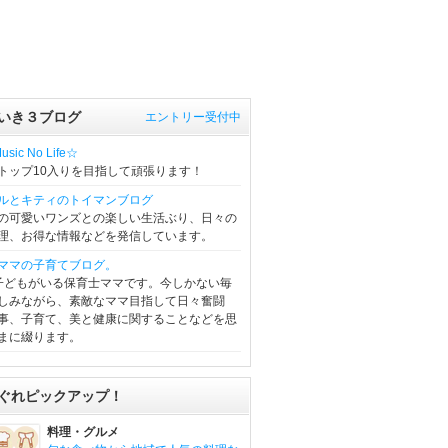
いき３ブログ
エントリー受付中
sic No Life☆
トップ10入りを目指して頑張ります！
ルとキティのトイマンブログ
の可愛いワンズとの楽しい生活ぶり、日々の
理、お得な情報などを発信しています。
ママの子育てブログ。
子どもがいる保育士ママです。今しかない毎
しみながら、素敵なママ目指して日々奮闘
事、子育て、美と健康に関することなどを思
まに綴ります。
ぐれピックアップ！
料理・グルメ