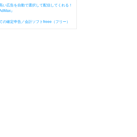
高い広告を自動で選択して配信してくれる！
dMax』
ての確定申告／会計ソフトfreee（フリー）