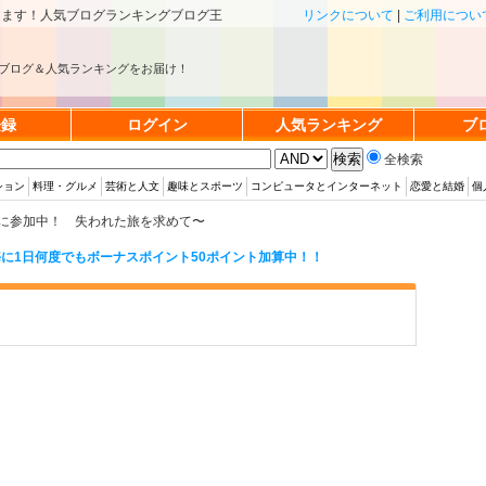
きます！人気ブログランキングブログ王
リンクについて
|
ご利用につい
ブログ＆人気ランキングをお届け！
登録
ログイン
人気ランキング
ブ
全検索
ション
料理・グルメ
芸術と人文
趣味とスポーツ
コンピュータとインターネット
恋愛と結婚
個
に参加中！ 失われた旅を求めて〜
に1日何度でもボーナスポイント50ポイント加算中！！