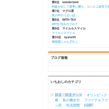
第6位 wonderland
利益を出して競争に勝ち、コンビニ経営で
第7位 マグロ君
世の中のうまい話
第8位 WITH TEA
WITH TEA のブログ
第9位 マイル☆スマイル
マイル☆スマイル
第10位 nyans05
猫雑貨にゃんずわこ
ブログ速報
いちおしのカテゴリ
防災・防災グッズ
オリンピック
株
私の働き方
ファイナルファ
ン症
生活習慣
LGBT