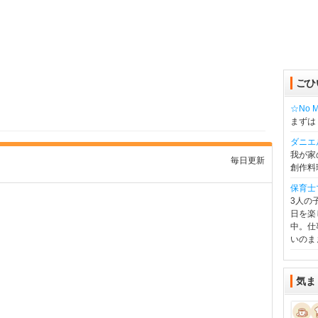
ごひ
☆No Mu
まずは
ダニエ
我が家
毎日更新
創作料
保育士
3人の
日を楽
中。仕
いのま
気ま