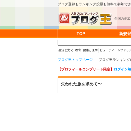
ブログ登録もランキング投票も無料で参加で
全国の参加
TOP
新規
生活と文化
教育
健康と医学
ビューティー＆ファッ
ブログ王トップページ
ブログ王ランキング
【プロフィールコンプリート限定】
ログイン毎
失われた旅を求めて〜