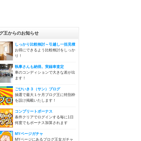
グ王からのお知らせ
しっかり比較検討～引越し一括見積
お得にできるよう比較検討をしっか
り！
執事さんも納得。実録車査定
車のコンディションで大きな差が出
ます！
ごひいき３（サン）ブログ
抽選で最大１ケ月ブログ王に特別枠
を設け掲載いたします！
コンプリートボーナス
条件クリアでログインする毎に1日
何度でもボーナス加算されます
MYページガチャ
MYページにあるブログ王女ガチャ