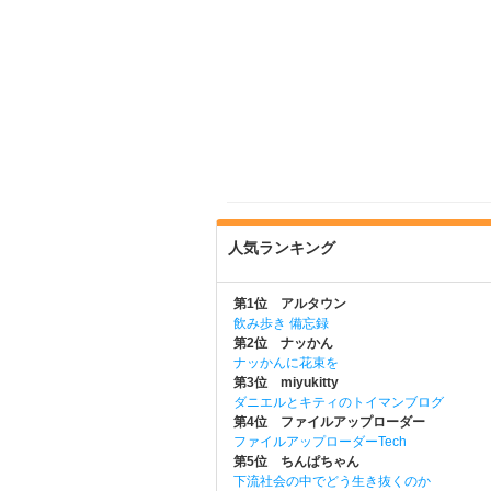
人気ランキング
第1位 アルタウン
飲み歩き 備忘録
第2位 ナッかん
ナッかんに花束を
第3位 miyukitty
ダニエルとキティのトイマンブログ
第4位 ファイルアップローダー
ファイルアップローダーTech
第5位 ちんぱちゃん
下流社会の中でどう生き抜くのか