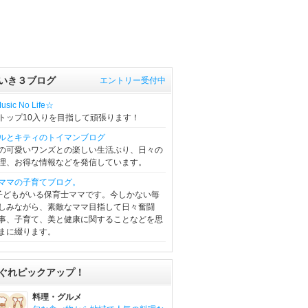
いき３ブログ
エントリー受付中
sic No Life☆
トップ10入りを目指して頑張ります！
ルとキティのトイマンブログ
の可愛いワンズとの楽しい生活ぶり、日々の
理、お得な情報などを発信しています。
ママの子育てブログ。
子どもがいる保育士ママです。今しかない毎
しみながら、素敵なママ目指して日々奮闘
事、子育て、美と健康に関することなどを思
まに綴ります。
ぐれピックアップ！
料理・グルメ