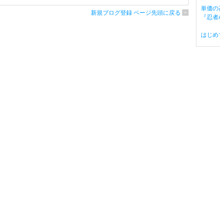
単価の
新規ブログ登録 ページ先頭に戻る
『忍者A
はじめ