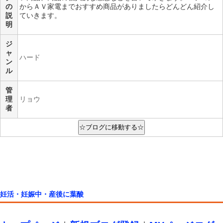
の
からＡＶ家電までおすすめ商品がありましたらどんどん紹介し
説
ていきます。
明
ジ
ャ
ハード
ン
ル
管
理
リョウ
者
妊活・妊娠中・産後に葉酸