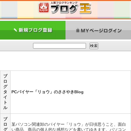
ブ
ロ
グ
タ
PCバイヤー「リョウ」のささやきBlog
イ
ト
ル
ブ
ロ
某パソコン関連卸のバイヤー「リョウ」が日頃思うこと、面白
グ
い商品、商品の個人的な感想などを書いてゆきます。パソコン