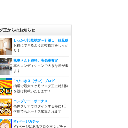
グ王からのお知らせ
しっかり比較検討～引越し一括見積
お得にできるよう比較検討をしっか
り！
執事さんも納得。実録車査定
車のコンディションで大きな差が出
ます！
ごひいき３（サン）ブログ
抽選で最大１ケ月ブログ王に特別枠
を設け掲載いたします！
コンプリートボーナス
条件クリアでログインする毎に1日
何度でもボーナス加算されます
MYページガチャ
MYページにあるブログ王女ガチャ