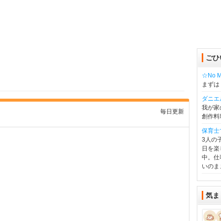
ごひ
☆No Mu
まずは
ダニエ
我が家
毎日更新
創作料
保育士
3人の
日を楽
中。仕
いのま
気ま