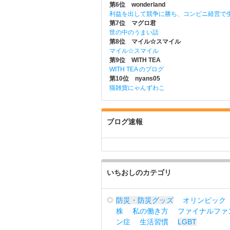
第6位 wonderland
利益を出して競争に勝ち、コンビニ経営で
第7位 マグロ君
世の中のうまい話
第8位 マイル☆スマイル
マイル☆スマイル
第9位 WITH TEA
WITH TEA のブログ
第10位 nyans05
猫雑貨にゃんずわこ
ブログ速報
いちおしのカテゴリ
防災・防災グッズ
オリンピック
株
私の働き方
ファイナルファ
ン症
生活習慣
LGBT