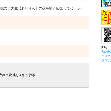
役女子大生【ありりん】の夜事情☆応援してねッッ♪
[PR]
Fac
ブログ
ブログ