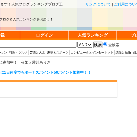
きます！人気ブログランキングブログ王
リンクについて
|
ご利用につい
ブログ＆人気ランキングをお届け！
登録
ログイン
人気ランキング
ブ
全検索
ション
料理・グルメ
芸術と人文
趣味とスポーツ
コンピュータとインターネット
恋愛と結婚
個
に参加中！ 夜姫ｘ愛川ありさ
に1日何度でもボーナスポイント50ポイント加算中！！