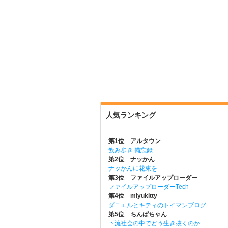
人気ランキング
第1位 アルタウン
飲み歩き 備忘録
第2位 ナッかん
ナッかんに花束を
第3位 ファイルアップローダー
ファイルアップローダーTech
第4位 miyukitty
ダニエルとキティのトイマンブログ
第5位 ちんぱちゃん
下流社会の中でどう生き抜くのか