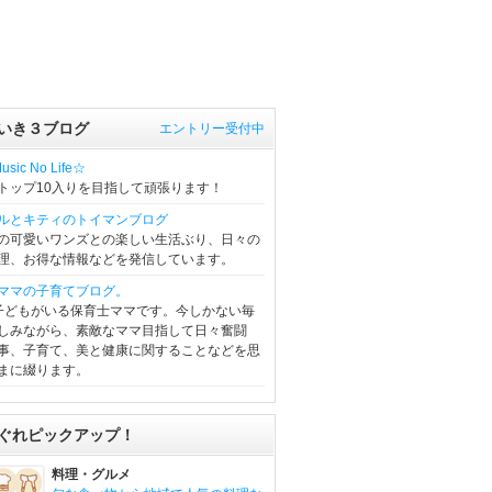
いき３ブログ
エントリー受付中
sic No Life☆
トップ10入りを目指して頑張ります！
ルとキティのトイマンブログ
の可愛いワンズとの楽しい生活ぶり、日々の
理、お得な情報などを発信しています。
ママの子育てブログ。
子どもがいる保育士ママです。今しかない毎
しみながら、素敵なママ目指して日々奮闘
事、子育て、美と健康に関することなどを思
まに綴ります。
ぐれピックアップ！
料理・グルメ