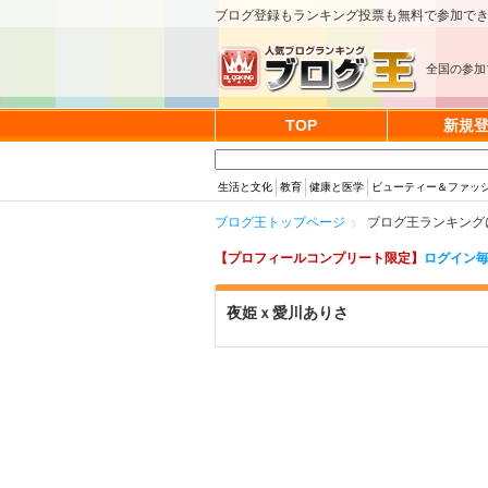
ブログ登録もランキング投票も無料で参加で
全国の参加
TOP
新規
生活と文化
教育
健康と医学
ビューティー＆ファッ
ブログ王トップページ
ブログ王ランキング
【プロフィールコンプリート限定】
ログイン毎
夜姫ｘ愛川ありさ