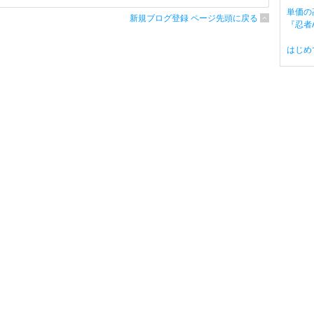
単価の
新規ブログ登録 ページ先頭に戻る
『忍者A
はじめ