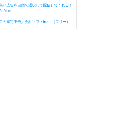
高い広告を自動で選択して配信してくれる！
dMax』
ての確定申告／会計ソフトfreee（フリー）