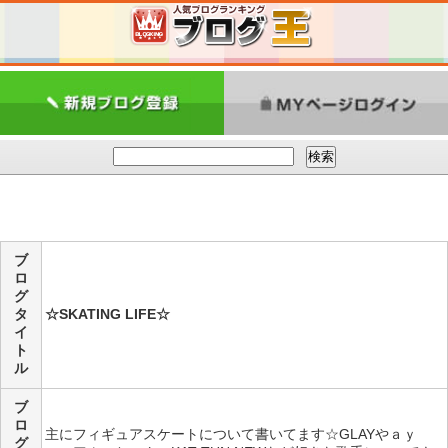
ブ
ロ
グ
タ
☆SKATING LIFE☆
イ
ト
ル
ブ
ロ
主にフィギュアスケートについて書いてます☆GLAYやａｙ
グ