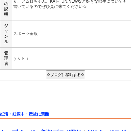
ｕ、アムロちゃん、KAT-TUN,NEWなど好きな歌手についても
の
書いているのでぜひ見に来てください☆
説
明
ジ
ャ
スポーツ全般
ン
ル
管
理
ｙｕｋｉ
者
妊活・妊娠中・産後に葉酸