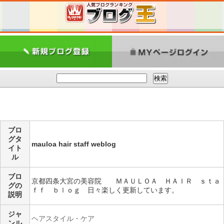
ブロ
グタ
mauloa hair staff weblog
イト
ル
ブロ
京都四条大宮の美容院 ＭＡＵＬＯＡ ＨＡＩＲ ｓｔａ
グの
ｆｆ ｂｌｏｇ 日々楽しく更新しています。
説明
ジャ
ヘアスタイル・ケア
ンル