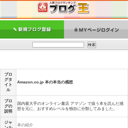
ブロ
グタ
Amazon.co.jp 本の本当の感想
イト
ル
ブロ
国内最大手のオンライン書店 アマゾン で扱う本を読んだ感
グの
想を元に、おすすめレベルを独自に分類してみました。
説明
ジャ
本の紹介
ンル