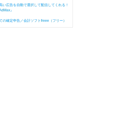
高い広告を自動で選択して配信してくれる！
dMax』
ての確定申告／会計ソフトfreee（フリー）