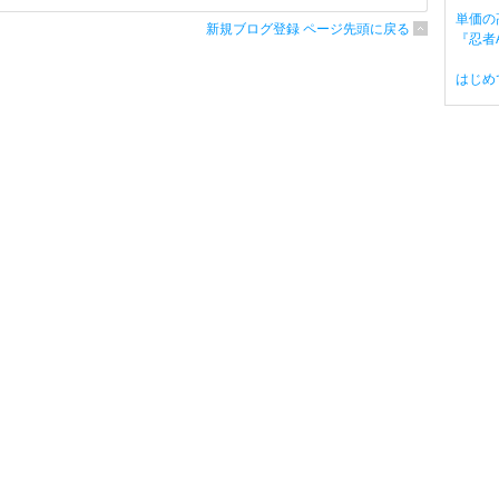
単価の
新規ブログ登録 ページ先頭に戻る
『忍者A
はじめ