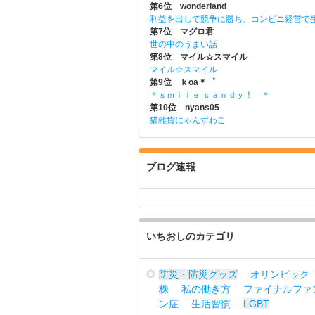
第6位 wonderland
利益を出して競争に勝ち、コンビニ経営で
第7位 マグロ君
世の中のうまい話
第8位 マイル☆スマイル
マイル☆スマイル
第9位 ｋoa＊゜
＊ｓｍｉｌｅ ｃａｎｄｙ！ ＊
第10位 nyans05
猫雑貨にゃんずわこ
ブログ速報
いちおしのカテゴリ
防災・防災グッズ
オリンピック
株
私の働き方
ファイナルファ
ン症
生活習慣
LGBT