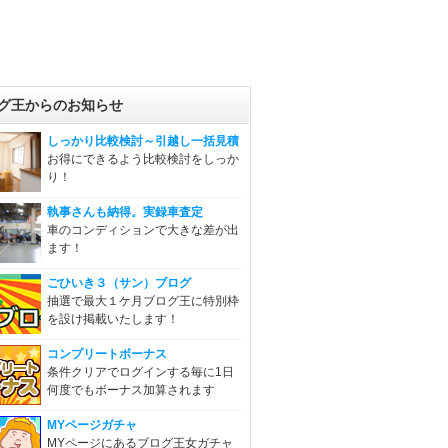
グ王からのお知らせ
しっかり比較検討～引越し一括見積
お得にできるよう比較検討をしっか
り！
執事さんも納得。実録車査定
車のコンディションで大きな差が出
ます！
ごひいき３（サン）ブログ
抽選で最大１ケ月ブログ王に特別枠
を設け掲載いたします！
コンプリートボーナス
条件クリアでログインする毎に1日
何度でもボーナス加算されます
MYページガチャ
MYページにあるブログ王女ガチャ