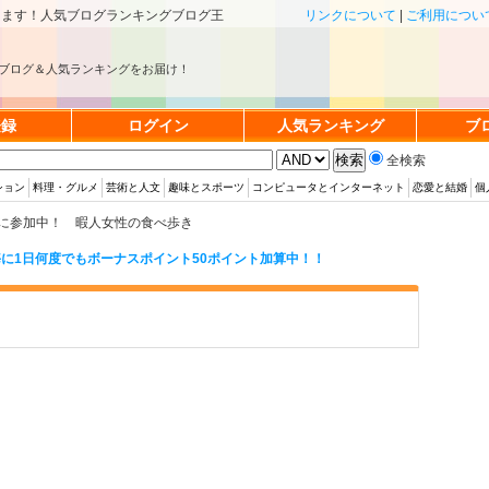
きます！人気ブログランキングブログ王
リンクについて
|
ご利用につい
ブログ＆人気ランキングをお届け！
登録
ログイン
人気ランキング
ブ
全検索
ション
料理・グルメ
芸術と人文
趣味とスポーツ
コンピュータとインターネット
恋愛と結婚
個
に参加中！ 暇人女性の食べ歩き
に1日何度でもボーナスポイント50ポイント加算中！！