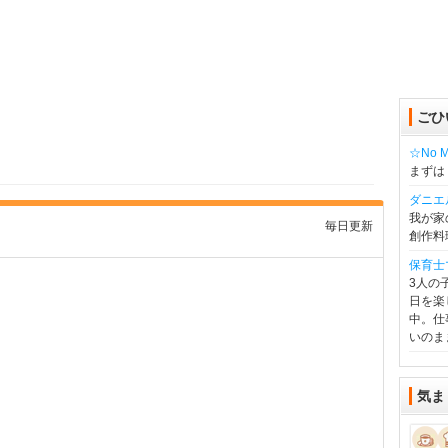
ごひ
☆No Mu
まずは
ダニエ
我が家
毎日更新
創作料
保育士
3人の
日を楽
中。仕
いのま
気ま