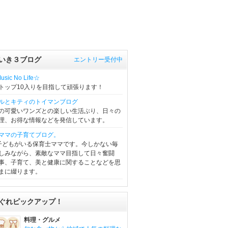
いき３ブログ
エントリー受付中
sic No Life☆
トップ10入りを目指して頑張ります！
ルとキティのトイマンブログ
の可愛いワンズとの楽しい生活ぶり、日々の
理、お得な情報などを発信しています。
ママの子育てブログ。
子どもがいる保育士ママです。今しかない毎
しみながら、素敵なママ目指して日々奮闘
事、子育て、美と健康に関することなどを思
まに綴ります。
ぐれピックアップ！
料理・グルメ