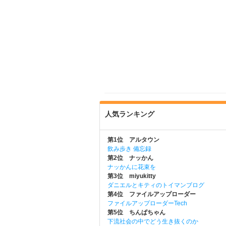
人気ランキング
第1位 アルタウン
飲み歩き 備忘録
第2位 ナッかん
ナッかんに花束を
第3位 miyukitty
ダニエルとキティのトイマンブログ
第4位 ファイルアップローダー
ファイルアップローダーTech
第5位 ちんぱちゃん
下流社会の中でどう生き抜くのか