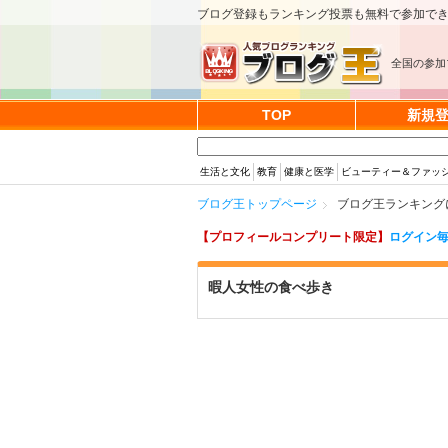
ブログ登録もランキング投票も無料で参加で
全国の参加
TOP
新規
生活と文化
教育
健康と医学
ビューティー＆ファッ
ブログ王トップページ
ブログ王ランキング
【プロフィールコンプリート限定】
ログイン毎
暇人女性の食べ歩き