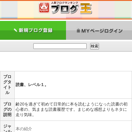
ブロ
グタ
読書、レベル１。
イト
ル
ブロ
齢20を過ぎて初めて日常的に本を読むようになった読書の初
グの
心者の、気ままな読書履歴です。まじめな感想よりもネタに
説明
走り気味。
ジャ
本の紹介
ンル