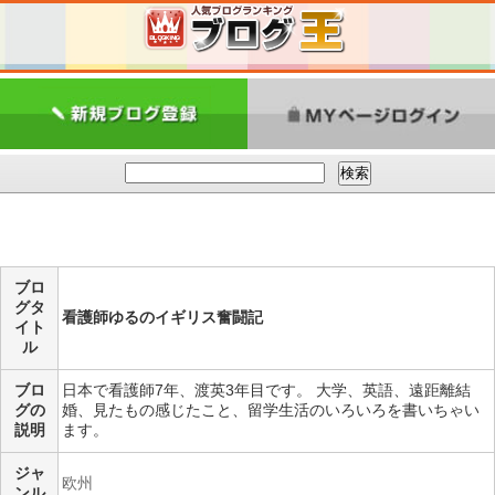
ブロ
グタ
看護師ゆるのイギリス奮闘記
イト
ル
ブロ
日本で看護師7年、渡英3年目です。 大学、英語、遠距離結
グの
婚、見たもの感じたこと、留学生活のいろいろを書いちゃい
説明
ます。
ジャ
欧州
ンル