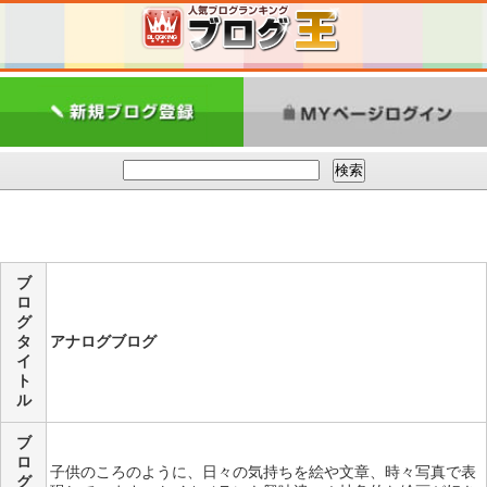
ブ
ロ
グ
タ
アナログブログ
イ
ト
ル
ブ
ロ
子供のころのように、日々の気持ちを絵や文章、時々写真で表
グ