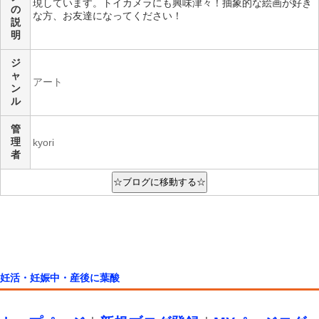
現しています。トイカメラにも興味津々！抽象的な絵画が好き
の
な方、お友達になってください！
説
明
ジ
ャ
アート
ン
ル
管
理
kyori
者
妊活・妊娠中・産後に葉酸