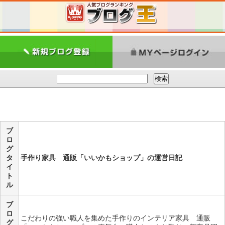
ブ
ロ
グ
タ
手作り家具 通販「いいかもショップ」の運営日記
イ
ト
ル
ブ
ロ
こだわりの強い職人を集めた手作りのインテリア家具 通販
グ