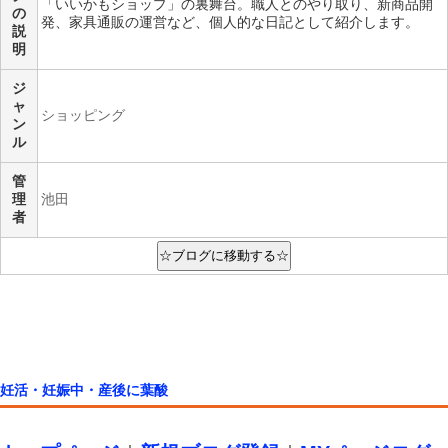
「いいかもショップ」の裏舞台。職人とのやり取り、新商品開
の
発、家具通販の運営など、個人的な日記として紹介します。
説
明
ジ
ャ
ショッピング
ン
ル
管
理
池田
者
妊活・妊娠中・産後に葉酸