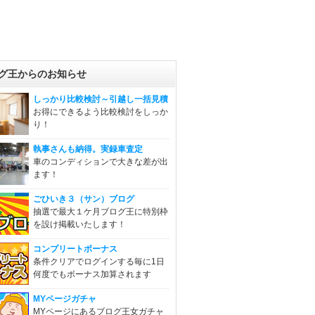
グ王からのお知らせ
しっかり比較検討～引越し一括見積
お得にできるよう比較検討をしっか
り！
執事さんも納得。実録車査定
車のコンディションで大きな差が出
ます！
ごひいき３（サン）ブログ
抽選で最大１ケ月ブログ王に特別枠
を設け掲載いたします！
コンプリートボーナス
条件クリアでログインする毎に1日
何度でもボーナス加算されます
MYページガチャ
MYページにあるブログ王女ガチャ