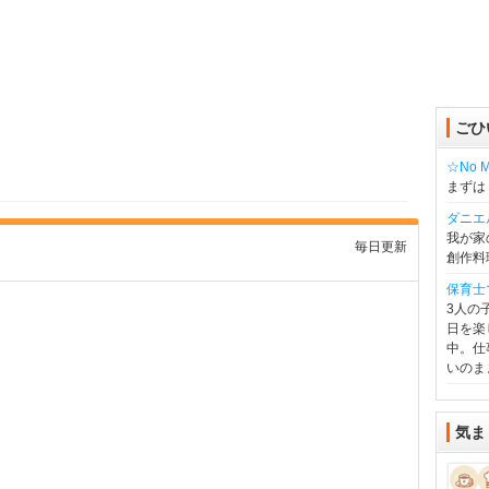
ごひ
☆No Mu
まずは
ダニエ
我が家
毎日更新
創作料
保育士
3人の
日を楽
中。仕
いのま
気ま