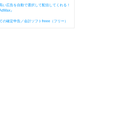
高い広告を自動で選択して配信してくれる！
dMax』
ての確定申告／会計ソフトfreee（フリー）