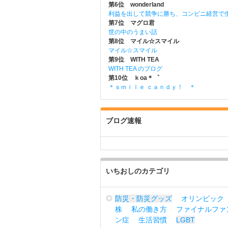
第6位 wonderland
利益を出して競争に勝ち、コンビニ経営で
第7位 マグロ君
世の中のうまい話
第8位 マイル☆スマイル
マイル☆スマイル
第9位 WITH TEA
WITH TEA のブログ
第10位 ｋoa＊゜
＊ｓｍｉｌｅ ｃａｎｄｙ！ ＊
ブログ速報
いちおしのカテゴリ
防災・防災グッズ
オリンピック
株
私の働き方
ファイナルファ
ン症
生活習慣
LGBT