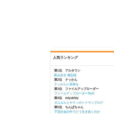
人気ランキング
第1位 アルタウン
飲み歩き 備忘録
第2位 ナッかん
ナッかんに花束を
第3位 ファイルアップローダー
ファイルアップローダーTech
第4位 miyukitty
ダニエルとキティのトイマンブログ
第5位 ちんぱちゃん
下流社会の中でどう生き抜くのか