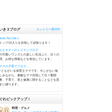
いき３ブログ
エントリー受付中
sic No Life☆
トップ10入りを目指して頑張ります！
ルとキティのトイマンブログ
の可愛いワンズとの楽しい生活ぶり、日々の
理、お得な情報などを発信しています。
ママの子育てブログ。
子どもがいる保育士ママです。今しかない毎
しみながら、素敵なママ目指して日々奮闘
事、子育て、美と健康に関することなどを思
まに綴ります。
ぐれピックアップ！
料理・グルメ