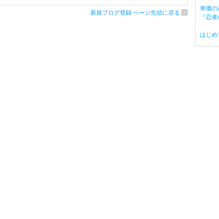
単価の
新規ブログ登録 ページ先頭に戻る
『忍者A
はじめ