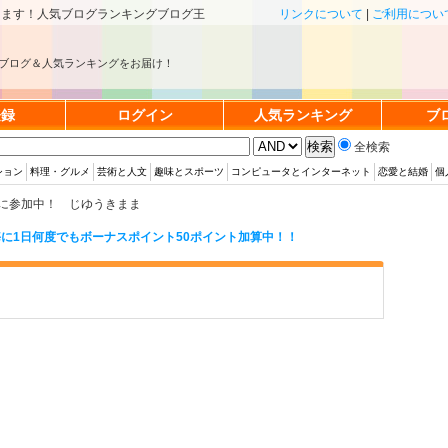
きます！人気ブログランキングブログ王
リンクについて
|
ご利用につい
ブログ＆人気ランキングをお届け！
登録
ログイン
人気ランキング
ブ
全検索
ション
料理・グルメ
芸術と人文
趣味とスポーツ
コンピュータとインターネット
恋愛と結婚
個
に参加中！ じゆうきまま
に1日何度でもボーナスポイント50ポイント加算中！！