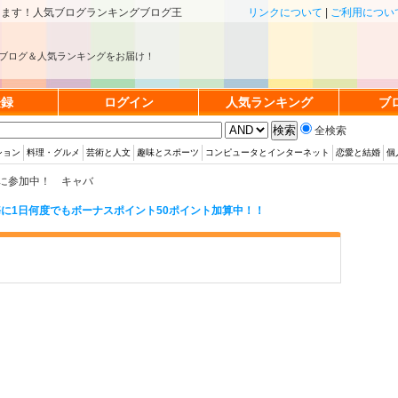
きます！人気ブログランキングブログ王
リンクについて
|
ご利用につい
ブログ＆人気ランキングをお届け！
登録
ログイン
人気ランキング
ブ
全検索
ション
料理・グルメ
芸術と人文
趣味とスポーツ
コンピュータとインターネット
恋愛と結婚
個
に参加中！ キャバ
に1日何度でもボーナスポイント50ポイント加算中！！