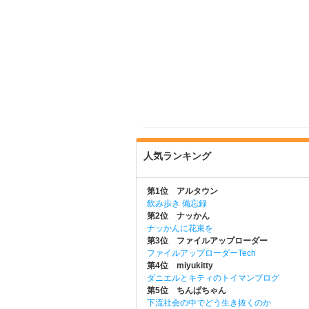
人気ランキング
第1位 アルタウン
飲み歩き 備忘録
第2位 ナッかん
ナッかんに花束を
第3位 ファイルアップローダー
ファイルアップローダーTech
第4位 miyukitty
ダニエルとキティのトイマンブログ
第5位 ちんぱちゃん
下流社会の中でどう生き抜くのか