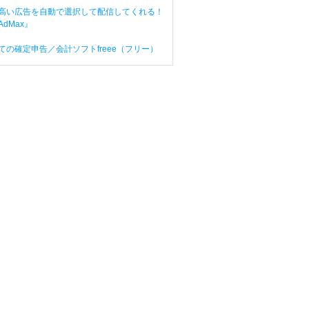
高い広告を自動で選択して配信してくれる！
dMax』
ての確定申告／会計ソフトfreee（フリー）