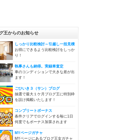
グ王からのお知らせ
しっかり比較検討～引越し一括見積
お得にできるよう比較検討をしっか
り！
執事さんも納得。実録車査定
車のコンディションで大きな差が出
ます！
ごひいき３（サン）ブログ
抽選で最大１ケ月ブログ王に特別枠
を設け掲載いたします！
コンプリートボーナス
条件クリアでログインする毎に1日
何度でもボーナス加算されます
MYページガチャ
MYページにあるブログ王女ガチャ