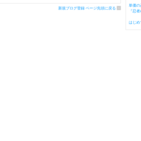
単価の
新規ブログ登録 ページ先頭に戻る
『忍者A
はじめ