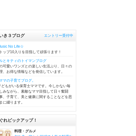
いき３ブログ
エントリー受付中
sic No Life☆
トップ10入りを目指して頑張ります！
ルとキティのトイマンブログ
の可愛いワンズとの楽しい生活ぶり、日々の
理、お得な情報などを発信しています。
ママの子育てブログ。
子どもがいる保育士ママです。今しかない毎
しみながら、素敵なママ目指して日々奮闘
事、子育て、美と健康に関することなどを思
まに綴ります。
ぐれピックアップ！
料理・グルメ