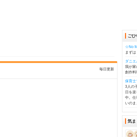
ごひ
☆No Mu
まずは
ダニエ
我が家
毎日更新
創作料
保育士
3人の
日を楽
中。仕
いのま
気ま