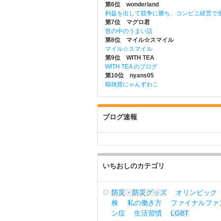
第6位 wonderland
利益を出して競争に勝ち、コンビニ経営で
第7位 マグロ君
世の中のうまい話
第8位 マイル☆スマイル
マイル☆スマイル
第9位 WITH TEA
WITH TEA のブログ
第10位 nyans05
猫雑貨にゃんずわこ
ブログ速報
いちおしのカテゴリ
防災・防災グッズ
オリンピック
株
私の働き方
ファイナルファ
ン症
生活習慣
LGBT