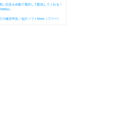
高い広告を自動で選択して配信してくれる！
dMax』
ての確定申告／会計ソフトfreee（フリー）