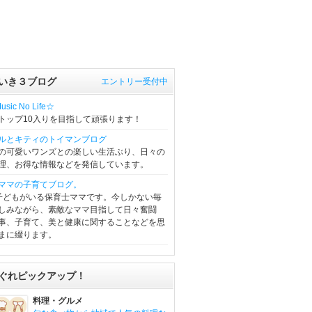
いき３ブログ
エントリー受付中
sic No Life☆
トップ10入りを目指して頑張ります！
ルとキティのトイマンブログ
の可愛いワンズとの楽しい生活ぶり、日々の
理、お得な情報などを発信しています。
ママの子育てブログ。
子どもがいる保育士ママです。今しかない毎
しみながら、素敵なママ目指して日々奮闘
事、子育て、美と健康に関することなどを思
まに綴ります。
ぐれピックアップ！
料理・グルメ