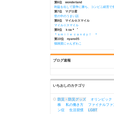
第6位 wonderland
利益を出して競争に勝ち、コンビニ経営で
第7位 マグロ君
世の中のうまい話
第8位 マイル☆スマイル
マイル☆スマイル
第9位 ｋoa＊゜
＊ｓｍｉｌｅ ｃａｎｄｙ！ ＊
第10位 nyans05
猫雑貨にゃんずわこ
ブログ速報
いちおしのカテゴリ
防災・防災グッズ
オリンピック
株
私の働き方
ファイナルファ
ン症
生活習慣
LGBT