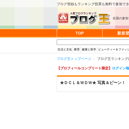
ブログ登録もランキング投票も無料で参加で
全国の参加
TOP
新規
生活と文化
教育
健康と医学
ビューティー＆ファッ
ブログ王トップページ
ブログ王ランキング
【プロフィールコンプリート限定】
ログイン毎
★ＤＣＬ＆ＷＤＷ★ 写真＆ピ〜ン！