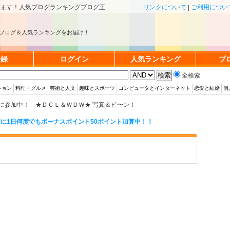
きます！人気ブログランキングブログ王
リンクについて
|
ご利用につい
ブログ＆人気ランキングをお届け！
登録
ログイン
人気ランキング
ブ
全検索
ション
料理・グルメ
芸術と人文
趣味とスポーツ
コンピュータとインターネット
恋愛と結婚
個
に参加中！ ★ＤＣＬ＆ＷＤＷ★ 写真＆ピ〜ン！
に1日何度でもボーナスポイント50ポイント加算中！！