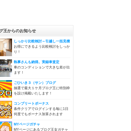
グ王からのお知らせ
しっかり比較検討～引越し一括見積
お得にできるよう比較検討をしっか
り！
執事さんも納得。実録車査定
車のコンディションで大きな差が出
ます！
ごひいき３（サン）ブログ
抽選で最大１ケ月ブログ王に特別枠
を設け掲載いたします！
コンプリートボーナス
条件クリアでログインする毎に1日
何度でもボーナス加算されます
MYページガチャ
MYページにあるブログ王女ガチャ