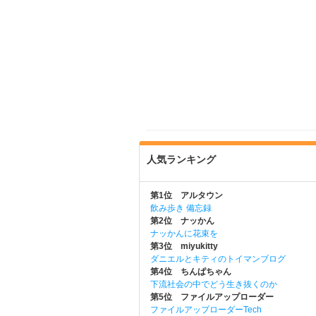
人気ランキング
第1位 アルタウン
飲み歩き 備忘録
第2位 ナッかん
ナッかんに花束を
第3位 miyukitty
ダニエルとキティのトイマンブログ
第4位 ちんぱちゃん
下流社会の中でどう生き抜くのか
第5位 ファイルアップローダー
ファイルアップローダーTech