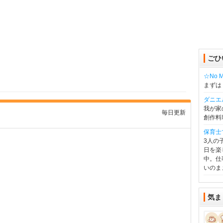
ごひ
☆No Mu
まずは
ダニエ
我が家
毎日更新
創作料
保育士
3人の
日を楽
中。仕
いのま
気ま