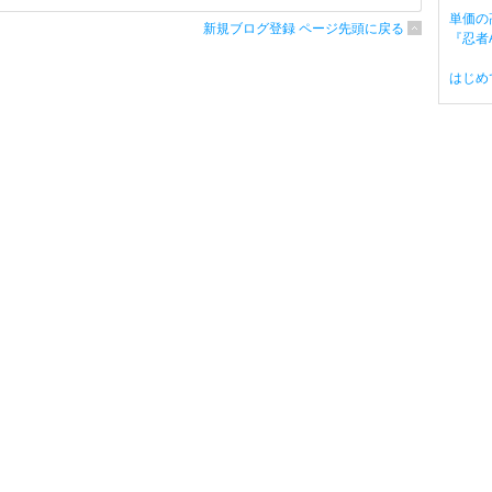
単価の
新規ブログ登録 ページ先頭に戻る
『忍者A
はじめ