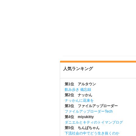
人気ランキング
第1位 アルタウン
飲み歩き 備忘録
第2位 ナッかん
ナッかんに花束を
第3位 ファイルアップローダー
ファイルアップローダーTech
第4位 miyukitty
ダニエルとキティのトイマンブログ
第5位 ちんぱちゃん
下流社会の中でどう生き抜くのか