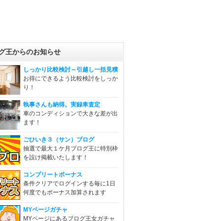
グ王からのお知らせ
しっかり比較検討～引越し一括見積
お得にできるよう比較検討をしっか
り！
執事さんも納得。実録車査定
車のコンディションで大きな差が出
ます！
ごひいき３（サン）ブログ
抽選で最大１ケ月ブログ王に特別枠
を設け掲載いたします！
コンプリートボーナス
条件クリアでログインする毎に1日
何度でもボーナス加算されます
MYページガチャ
MYページにあるブログ王女ガチャ