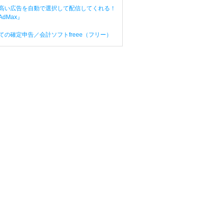
高い広告を自動で選択して配信してくれる！
dMax』
ての確定申告／会計ソフトfreee（フリー）