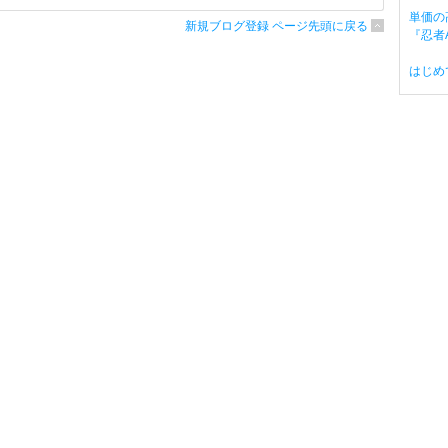
単価の
新規ブログ登録 ページ先頭に戻る
『忍者A
はじめ