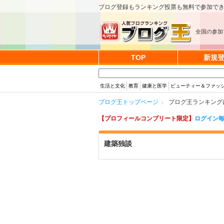
ブログ登録もランキング投票も無料で参加で
全国の参加
TOP
新規
生活と文化
教育
健康と医学
ビューティー＆ファッ
ブログ王トップページ
ブログ王ランキング
【プロフィールコンプリート限定】
ログイン毎
建築独談