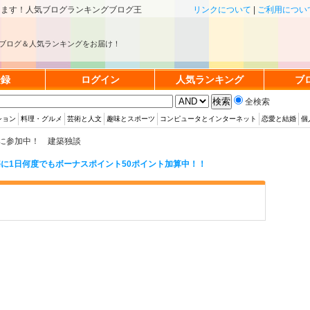
きます！人気ブログランキングブログ王
リンクについて
|
ご利用につい
ブログ＆人気ランキングをお届け！
登録
ログイン
人気ランキング
ブ
全検索
ション
料理・グルメ
芸術と人文
趣味とスポーツ
コンピュータとインターネット
恋愛と結婚
個
に参加中！ 建築独談
に1日何度でもボーナスポイント50ポイント加算中！！