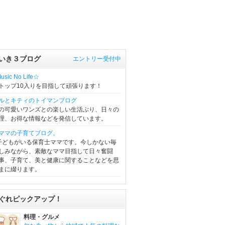
いき３ブログ
エントリー受付中
sic No Life☆
トップ10入りを目指して頑張ります！
ルとキティのトイマンブログ
の可愛いワンズとの楽しい生活ぶり、日々の
理、お得な情報などを発信しています。
ママの子育てブログ。
子どもがいる保育士ママです。今しかない毎
しみながら、素敵なママ目指して日々奮闘
事、子育て、美と健康に関することなどを思
まに綴ります。
ぐれピックアップ！
料理・グルメ