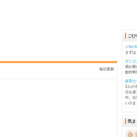
ごひ
☆No Mu
まずは
ダニエ
我が家
毎日更新
創作料
保育士
3人の
日を楽
中。仕
いのま
気ま