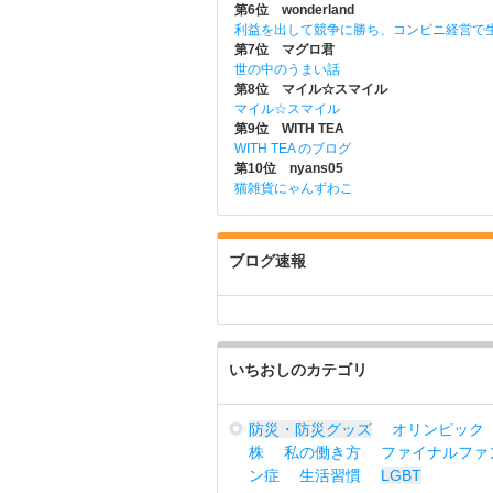
第6位 wonderland
利益を出して競争に勝ち、コンビニ経営で
第7位 マグロ君
世の中のうまい話
第8位 マイル☆スマイル
マイル☆スマイル
第9位 WITH TEA
WITH TEA のブログ
第10位 nyans05
猫雑貨にゃんずわこ
ブログ速報
いちおしのカテゴリ
防災・防災グッズ
オリンピック
株
私の働き方
ファイナルファ
ン症
生活習慣
LGBT