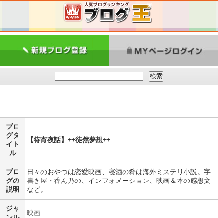
ブロ
グタ
【待宵夜話】++徒然夢想++
イト
ル
ブロ
日々のおやつは恋愛映画、寝酒の肴は海外ミステリ小説。字
グの
書き屋・香ん乃の、インフォメーション、映画＆本の感想文
説明
など。
ジャ
映画
ンル