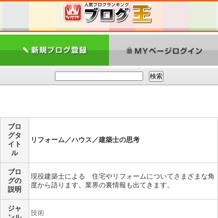
ブロ
グタ
リフォーム／ハウス／建築士の思考
イト
ル
ブロ
現役建築士による 住宅やリフォームについてさまざまな角
グの
度から語ります。業界の裏情報も出てきます。
説明
ジャ
技術
ンル