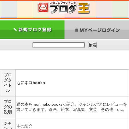
ブロ
グタ
もにネコbooks
イト
ル
ブロ
猫の本をmonineko booksが紹介。ジャンルごとにレビューを
グの
書いていきます。漫画、絵本、写真集、文芸、その他、etc。
説明
ジャ
本の紹介
ンル