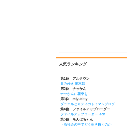
人気ランキング
第1位 アルタウン
飲み歩き 備忘録
第2位 ナッかん
ナッかんに花束を
第3位 miyukitty
ダニエルとキティのトイマンブログ
第4位 ファイルアップローダー
ファイルアップローダーTech
第5位 ちんぱちゃん
下流社会の中でどう生き抜くのか