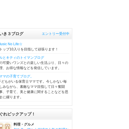
いき３ブログ
エントリー受付中
sic No Life☆
トップ10入りを目指して頑張ります！
ルとキティのトイマンブログ
の可愛いワンズとの楽しい生活ぶり、日々の
理、お得な情報などを発信しています。
ママの子育てブログ。
子どもがいる保育士ママです。今しかない毎
しみながら、素敵なママ目指して日々奮闘
事、子育て、美と健康に関することなどを思
まに綴ります。
ぐれピックアップ！
料理・グルメ