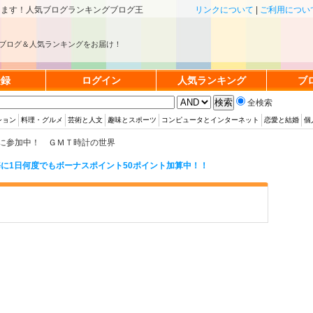
きます！人気ブログランキングブログ王
リンクについて
|
ご利用につい
ブログ＆人気ランキングをお届け！
登録
ログイン
人気ランキング
ブ
全検索
ション
料理・グルメ
芸術と人文
趣味とスポーツ
コンピュータとインターネット
恋愛と結婚
個
に参加中！ ＧＭＴ時計の世界
に1日何度でもボーナスポイント50ポイント加算中！！