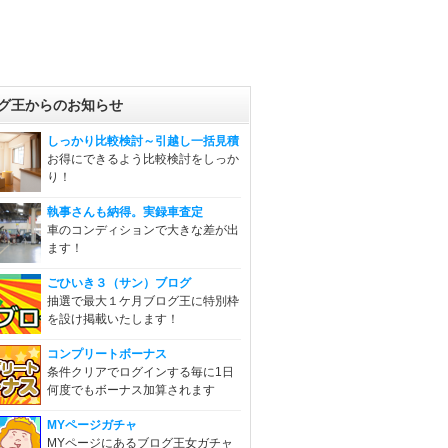
グ王からのお知らせ
しっかり比較検討～引越し一括見積
お得にできるよう比較検討をしっか
り！
執事さんも納得。実録車査定
車のコンディションで大きな差が出
ます！
ごひいき３（サン）ブログ
抽選で最大１ケ月ブログ王に特別枠
を設け掲載いたします！
コンプリートボーナス
条件クリアでログインする毎に1日
何度でもボーナス加算されます
MYページガチャ
MYページにあるブログ王女ガチャ