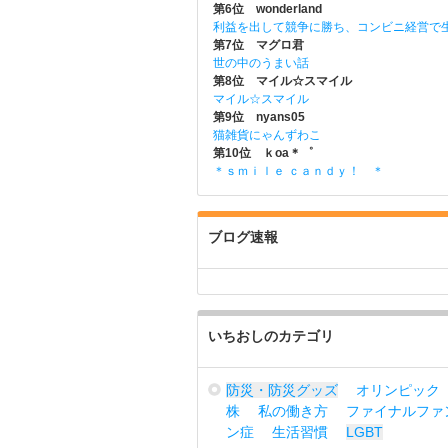
第6位 wonderland
利益を出して競争に勝ち、コンビニ経営で
第7位 マグロ君
世の中のうまい話
第8位 マイル☆スマイル
マイル☆スマイル
第9位 nyans05
猫雑貨にゃんずわこ
第10位 ｋoa＊゜
＊ｓｍｉｌｅ ｃａｎｄｙ！ ＊
ブログ速報
いちおしのカテゴリ
防災・防災グッズ
オリンピック
株
私の働き方
ファイナルファ
ン症
生活習慣
LGBT