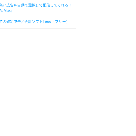
高い広告を自動で選択して配信してくれる！
dMax』
ての確定申告／会計ソフトfreee（フリー）