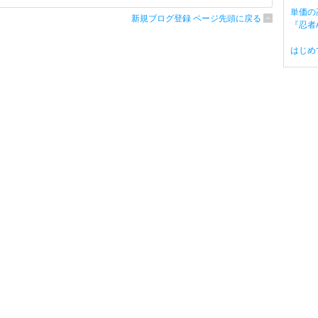
単価の
新規ブログ登録 ページ先頭に戻る
『忍者A
はじめ