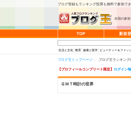
ブログ登録もランキング投票も無料で参加で
全国の参加
TOP
新規
生活と文化
教育
健康と医学
ビューティー＆ファッ
ブログ王トップページ
ブログ王ランキング
【プロフィールコンプリート限定】
ログイン毎
ＧＭＴ時計の世界