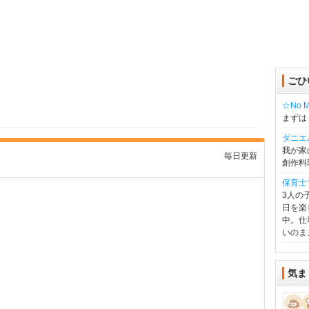
ごひ
☆No Mu
まずは
ダニエ
我が家
毎日更新
創作料
保育士
3人の
日を楽
中。仕
いのま
気ま