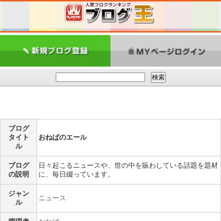
ブログ
タイト
おねばのエール
ル
ブログ
日々起こるニュースや、世の中を賑わしている話題を題材
の説明
に、毎日綴っています。
ジャン
ニュース
ル