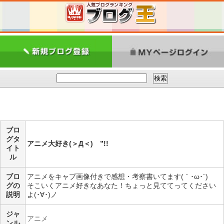
ブロ
グタ
アニメ大好き(＞Д＜)ゝ”!!
イト
ル
ブロ
アニメをキャプ画像付きで感想・考察書いてます(｀･ω･´)
グの
そこいくアニメ好きなあなた！ちょっと見ててってください
説明
よ(･∀･)ノ
ジャ
アニメ
ンル