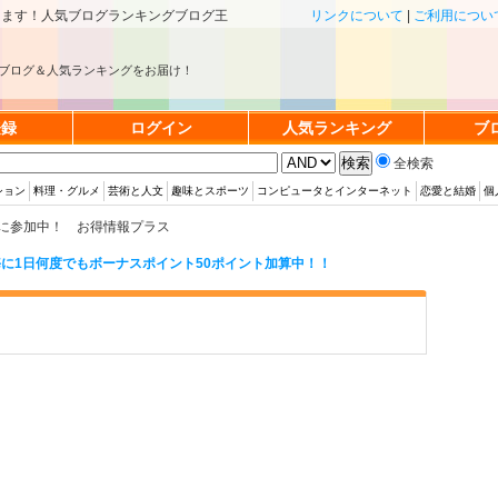
きます！人気ブログランキングブログ王
リンクについて
|
ご利用につい
ブログ＆人気ランキングをお届け！
登録
ログイン
人気ランキング
ブ
全検索
ション
料理・グルメ
芸術と人文
趣味とスポーツ
コンピュータとインターネット
恋愛と結婚
個
に参加中！ お得情報プラス
に1日何度でもボーナスポイント50ポイント加算中！！