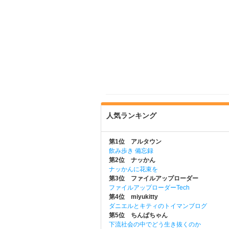
人気ランキング
第1位 アルタウン
飲み歩き 備忘録
第2位 ナッかん
ナッかんに花束を
第3位 ファイルアップローダー
ファイルアップローダーTech
第4位 miyukitty
ダニエルとキティのトイマンブログ
第5位 ちんぱちゃん
下流社会の中でどう生き抜くのか