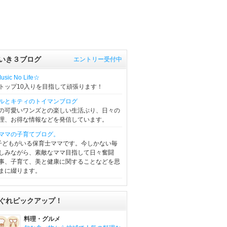
いき３ブログ
エントリー受付中
sic No Life☆
トップ10入りを目指して頑張ります！
ルとキティのトイマンブログ
の可愛いワンズとの楽しい生活ぶり、日々の
理、お得な情報などを発信しています。
ママの子育てブログ。
子どもがいる保育士ママです。今しかない毎
しみながら、素敵なママ目指して日々奮闘
事、子育て、美と健康に関することなどを思
まに綴ります。
ぐれピックアップ！
料理・グルメ