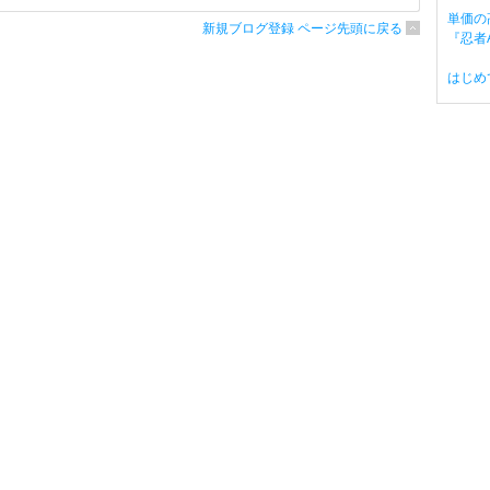
単価の
新規ブログ登録 ページ先頭に戻る
『忍者A
はじめ