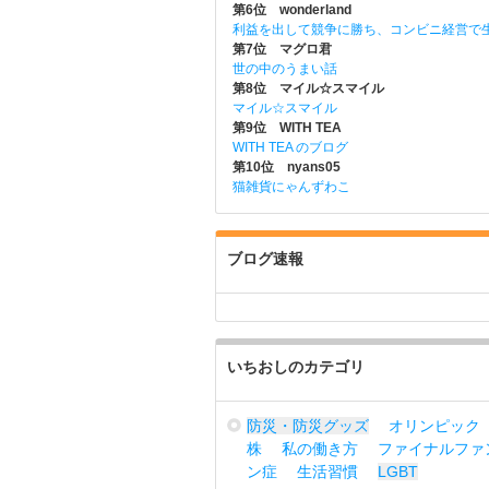
第6位 wonderland
利益を出して競争に勝ち、コンビニ経営で
第7位 マグロ君
世の中のうまい話
第8位 マイル☆スマイル
マイル☆スマイル
第9位 WITH TEA
WITH TEA のブログ
第10位 nyans05
猫雑貨にゃんずわこ
ブログ速報
いちおしのカテゴリ
防災・防災グッズ
オリンピック
株
私の働き方
ファイナルファ
ン症
生活習慣
LGBT