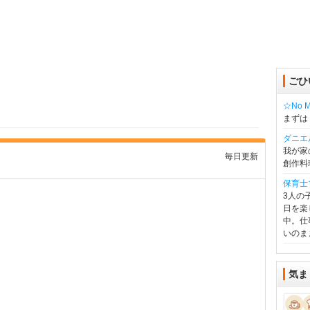
ごひ
☆No Mu
まずは
ダニエ
我が家
毎日更新
創作料
保育士
3人の
日を楽
中。仕
いのま
気ま