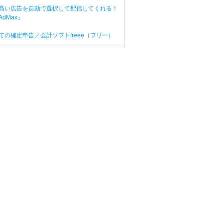
高い広告を自動で選択して配信してくれる！
dMax』
ての確定申告／会計ソフトfreee（フリー）