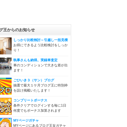
グ王からのお知らせ
しっかり比較検討～引越し一括見積
お得にできるよう比較検討をしっか
り！
執事さんも納得。実録車査定
車のコンディションで大きな差が出
ます！
ごひいき３（サン）ブログ
抽選で最大１ケ月ブログ王に特別枠
を設け掲載いたします！
コンプリートボーナス
条件クリアでログインする毎に1日
何度でもボーナス加算されます
MYページガチャ
MYページにあるブログ王女ガチャ