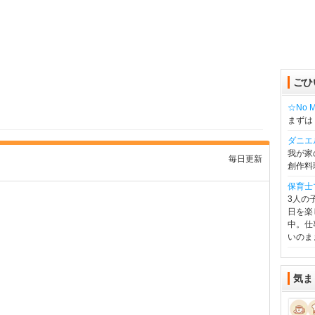
ごひ
☆No Mu
まずは
ダニエ
我が家
毎日更新
創作料
保育士
3人の
日を楽
中。仕
いのま
気ま