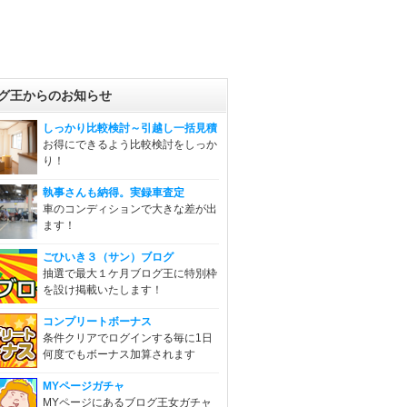
グ王からのお知らせ
しっかり比較検討～引越し一括見積
お得にできるよう比較検討をしっか
り！
執事さんも納得。実録車査定
車のコンディションで大きな差が出
ます！
ごひいき３（サン）ブログ
抽選で最大１ケ月ブログ王に特別枠
を設け掲載いたします！
コンプリートボーナス
条件クリアでログインする毎に1日
何度でもボーナス加算されます
MYページガチャ
MYページにあるブログ王女ガチャ