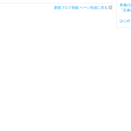
単価の
新規ブログ登録 ページ先頭に戻る
『忍者A
はじめ