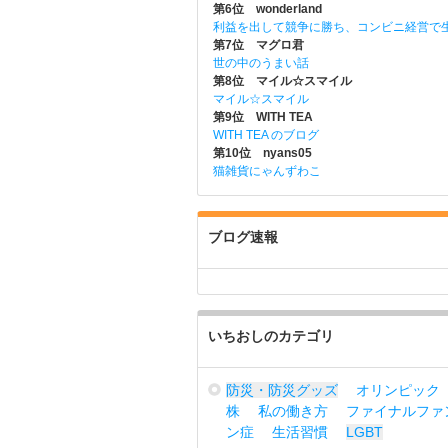
第6位 wonderland
利益を出して競争に勝ち、コンビニ経営で
第7位 マグロ君
世の中のうまい話
第8位 マイル☆スマイル
マイル☆スマイル
第9位 WITH TEA
WITH TEA のブログ
第10位 nyans05
猫雑貨にゃんずわこ
ブログ速報
いちおしのカテゴリ
防災・防災グッズ
オリンピック
株
私の働き方
ファイナルファ
ン症
生活習慣
LGBT