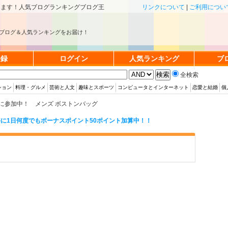
きます！人気ブログランキングブログ王
リンクについて
|
ご利用につい
ブログ＆人気ランキングをお届け！
登録
ログイン
人気ランキング
ブ
全検索
ション
料理・グルメ
芸術と人文
趣味とスポーツ
コンピュータとインターネット
恋愛と結婚
個
に参加中！ メンズ ボストンバッグ
に1日何度でもボーナスポイント50ポイント加算中！！