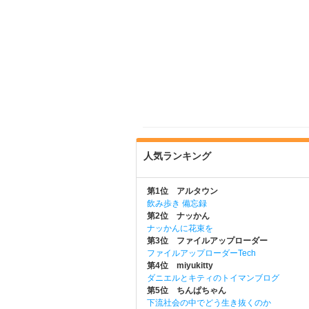
人気ランキング
第1位 アルタウン
飲み歩き 備忘録
第2位 ナッかん
ナッかんに花束を
第3位 ファイルアップローダー
ファイルアップローダーTech
第4位 miyukitty
ダニエルとキティのトイマンブログ
第5位 ちんぱちゃん
下流社会の中でどう生き抜くのか