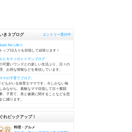
いき３ブログ
エントリー受付中
sic No Life☆
トップ10入りを目指して頑張ります！
ルとキティのトイマンブログ
の可愛いワンズとの楽しい生活ぶり、日々の
理、お得な情報などを発信しています。
ママの子育てブログ。
子どもがいる保育士ママです。今しかない毎
しみながら、素敵なママ目指して日々奮闘
事、子育て、美と健康に関することなどを思
まに綴ります。
ぐれピックアップ！
料理・グルメ