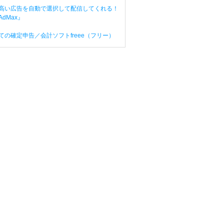
高い広告を自動で選択して配信してくれる！
dMax』
ての確定申告／会計ソフトfreee（フリー）