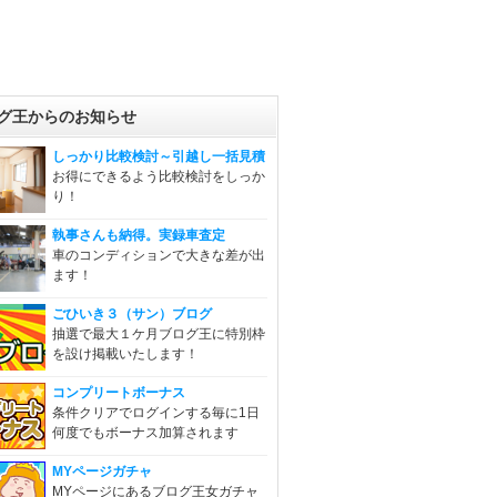
グ王からのお知らせ
しっかり比較検討～引越し一括見積
お得にできるよう比較検討をしっか
り！
執事さんも納得。実録車査定
車のコンディションで大きな差が出
ます！
ごひいき３（サン）ブログ
抽選で最大１ケ月ブログ王に特別枠
を設け掲載いたします！
コンプリートボーナス
条件クリアでログインする毎に1日
何度でもボーナス加算されます
MYページガチャ
MYページにあるブログ王女ガチャ