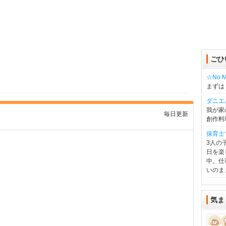
ごひ
☆No Mu
まずは
ダニエ
我が家
毎日更新
創作料
保育士
3人の
日を楽
中。仕
いのま
気ま