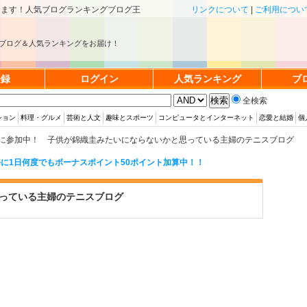
きます！人気ブログランキングブログ王
リンクについて
|
ご利用につい
ブログ＆人気ランキングをお届け！
登録
ログイン
人気ランキング
ブ
全検索
ション
料理・グルメ
芸術と人文
趣味とスポーツ
コンピュータとインターネット
恋愛と結婚
個
に参加中！ 子供が錦織圭みたいにならないかと思っている主婦のテニスブログ
に1日何度でもボーナスポイント50ポイント加算中！！
っている主婦のテニスブログ