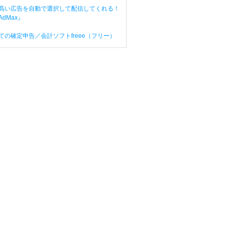
高い広告を自動で選択して配信してくれる！
dMax』
ての確定申告／会計ソフトfreee（フリー）