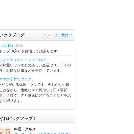
いき３ブログ
エントリー受付中
sic No Life☆
トップ10入りを目指して頑張ります！
ルとキティのトイマンブログ
の可愛いワンズとの楽しい生活ぶり、日々の
理、お得な情報などを発信しています。
ママの子育てブログ。
子どもがいる保育士ママです。今しかない毎
しみながら、素敵なママ目指して日々奮闘
事、子育て、美と健康に関することなどを思
まに綴ります。
ぐれピックアップ！
料理・グルメ