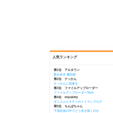
人気ランキング
第1位 アルタウン
飲み歩き 備忘録
第2位 ナッかん
ナッかんに花束を
第3位 ファイルアップローダー
ファイルアップローダーTech
第4位 miyukitty
ダニエルとキティのトイマンブログ
第5位 ちんぱちゃん
下流社会の中でどう生き抜くのか