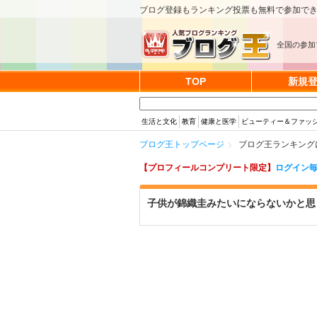
ブログ登録もランキング投票も無料で参加で
全国の参加
TOP
新規
生活と文化
教育
健康と医学
ビューティー＆ファッ
ブログ王トップページ
ブログ王ランキング
【プロフィールコンプリート限定】
ログイン毎
子供が錦織圭みたいにならないかと思