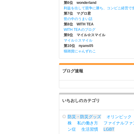
第6位 wonderland
利益を出して競争に勝ち、コンビニ経営で
第7位 マグロ君
世の中のうまい話
第8位 WITH TEA
WITH TEA のブログ
第9位 マイル☆スマイル
マイル☆スマイル
第10位 nyans05
猫雑貨にゃんずわこ
ブログ速報
いちおしのカテゴリ
防災・防災グッズ
オリンピック
株
私の働き方
ファイナルファ
ン症
生活習慣
LGBT