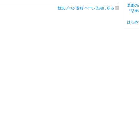
単価の
新規ブログ登録 ページ先頭に戻る
『忍者A
はじめ