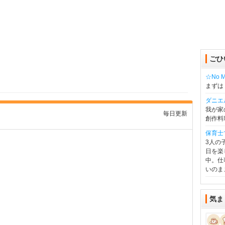
ごひ
☆No Mu
まずは
ダニエ
我が家
毎日更新
創作料
保育士
3人の
日を楽
中。仕
いのま
気ま