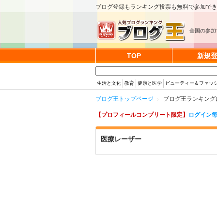
ブログ登録もランキング投票も無料で参加で
全国の参加
TOP
新規
生活と文化
教育
健康と医学
ビューティー＆ファッ
ブログ王トップページ
ブログ王ランキング
【プロフィールコンプリート限定】
ログイン毎
医療レーザー