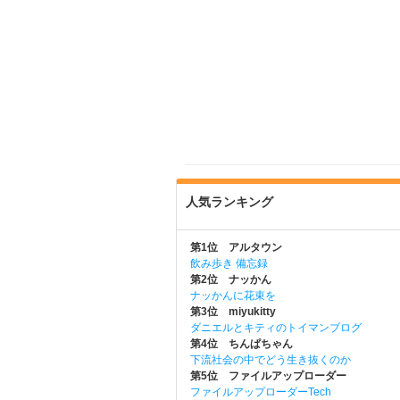
人気ランキング
第1位 アルタウン
飲み歩き 備忘録
第2位 ナッかん
ナッかんに花束を
第3位 miyukitty
ダニエルとキティのトイマンブログ
第4位 ちんぱちゃん
下流社会の中でどう生き抜くのか
第5位 ファイルアップローダー
ファイルアップローダーTech