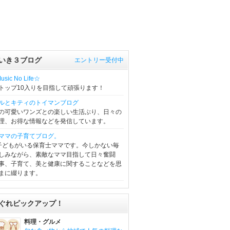
いき３ブログ
エントリー受付中
sic No Life☆
トップ10入りを目指して頑張ります！
ルとキティのトイマンブログ
の可愛いワンズとの楽しい生活ぶり、日々の
理、お得な情報などを発信しています。
ママの子育てブログ。
子どもがいる保育士ママです。今しかない毎
しみながら、素敵なママ目指して日々奮闘
事、子育て、美と健康に関することなどを思
まに綴ります。
ぐれピックアップ！
料理・グルメ