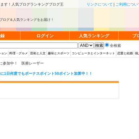
きます！人気ブログランキングブログ王
リンクについて
|
ご利用につい
ブログ＆人気ランキングをお届け！
登録
ログイン
人気ランキング
ブ
全検索
ション
料理・グルメ
芸術と人文
趣味とスポーツ
コンピュータとインターネット
恋愛と結婚
個
に参加中！ 医療レーザー
に1日何度でもボーナスポイント50ポイント加算中！！