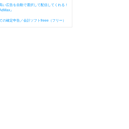
高い広告を自動で選択して配信してくれる！
dMax』
ての確定申告／会計ソフトfreee（フリー）