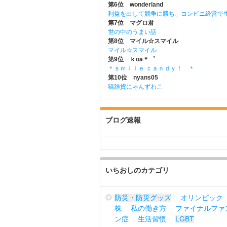
第6位 wonderland
利益を出して競争に勝ち、コンビニ経営で
第7位 マグロ君
世の中のうまい話
第8位 マイル☆スマイル
マイル☆スマイル
第9位 ｋoa＊゜
＊ｓｍｉｌｅ ｃａｎｄｙ！ ＊
第10位 nyans05
猫雑貨にゃんずわこ
ブログ速報
いちおしのカテゴリ
防災・防災グッズ
オリンピック
株
私の働き方
ファイナルファ
ン症
生活習慣
LGBT