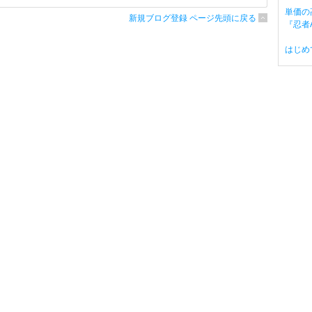
単価の
新規ブログ登録 ページ先頭に戻る
『忍者A
はじめ