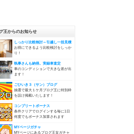
グ王からのお知らせ
しっかり比較検討～引越し一括見積
お得にできるよう比較検討をしっか
り！
執事さんも納得。実録車査定
車のコンディションで大きな差が出
ます！
ごひいき３（サン）ブログ
抽選で最大１ケ月ブログ王に特別枠
を設け掲載いたします！
コンプリートボーナス
条件クリアでログインする毎に1日
何度でもボーナス加算されます
MYページガチャ
MYページにあるブログ王女ガチャ