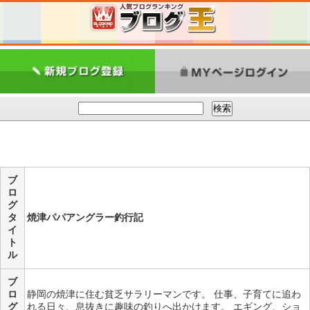
ブ
ロ
グ
タ
焼津パパアングラー釣行記
イ
ト
ル
ブ
ロ
静岡の焼津に住む貧乏サラリーマンです。 仕事、子育てに追わ
グ
れる日々、息抜きに趣味の釣りへ出かけます。 エギング、ショ