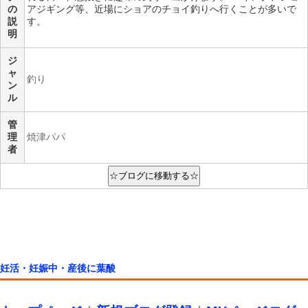
の
アジギング等、近場にショアのチョイ釣りへ行くことが多いで
説
す。
明
ジ
ャ
釣り
ン
ル
管
理
焼津パパ
者
妊活・妊娠中・産後に葉酸