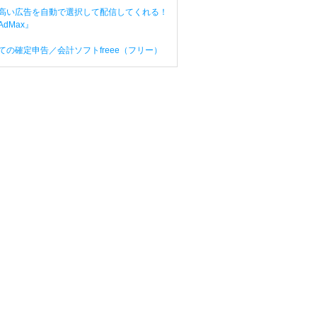
高い広告を自動で選択して配信してくれる！
dMax』
ての確定申告／会計ソフトfreee（フリー）