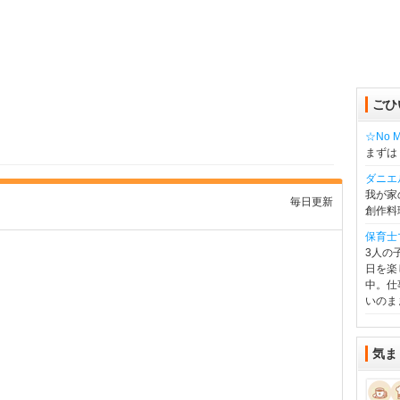
ごひ
☆No Mu
まずは
ダニエ
我が家
毎日更新
創作料
保育士
3人の
日を楽
中。仕
いのま
気ま