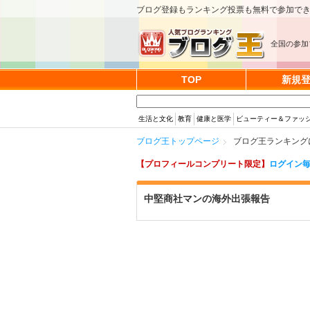
ブログ登録もランキング投票も無料で参加で
全国の参加
TOP
新規
生活と文化
教育
健康と医学
ビューティー＆ファッ
ブログ王トップページ
ブログ王ランキング
【プロフィールコンプリート限定】
ログイン毎
中堅商社マンの海外出張報告