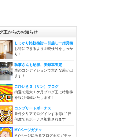
グ王からのお知らせ
しっかり比較検討～引越し一括見積
お得にできるよう比較検討をしっか
り！
執事さんも納得。実録車査定
車のコンディションで大きな差が出
ます！
ごひいき３（サン）ブログ
抽選で最大１ケ月ブログ王に特別枠
を設け掲載いたします！
コンプリートボーナス
条件クリアでログインする毎に1日
何度でもボーナス加算されます
MYページガチャ
MYページにあるブログ王女ガチャ