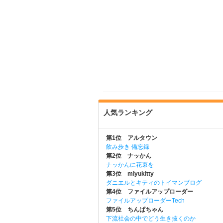
人気ランキング
第1位 アルタウン
飲み歩き 備忘録
第2位 ナッかん
ナッかんに花束を
第3位 miyukitty
ダニエルとキティのトイマンブログ
第4位 ファイルアップローダー
ファイルアップローダーTech
第5位 ちんぱちゃん
下流社会の中でどう生き抜くのか