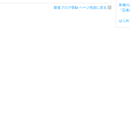
単価の
新規ブログ登録 ページ先頭に戻る
『忍者A
はじめ