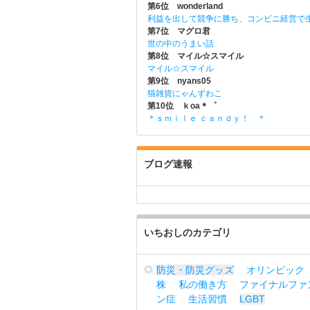
第6位 wonderland
利益を出して競争に勝ち、コンビニ経営で
第7位 マグロ君
世の中のうまい話
第8位 マイル☆スマイル
マイル☆スマイル
第9位 nyans05
猫雑貨にゃんずわこ
第10位 ｋoa＊゜
＊ｓｍｉｌｅ ｃａｎｄｙ！ ＊
ブログ速報
いちおしのカテゴリ
防災・防災グッズ
オリンピック
株
私の働き方
ファイナルファ
ン症
生活習慣
LGBT