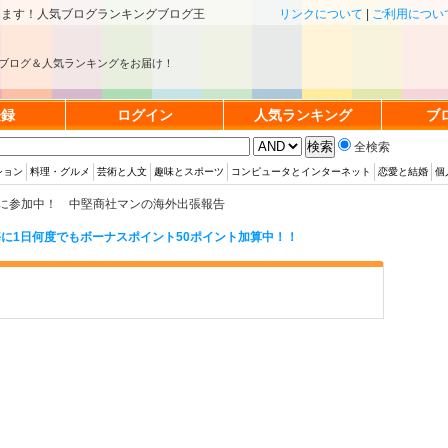
きます！人気ブログランキングブログ王
リンクについて
|
ご利用につい
ブログ＆人気ランキングをお届け！
登録
ログイン
人気ランキング
ブ
全検索
ション
料理・グルメ
芸術と人文
趣味とスポーツ
コンピュータとインターネット
恋愛と結婚
個
に参加中！ 中堅商社マンの海外出張報告
に1日何度でもボーナスポイント50ポイント加算中！！