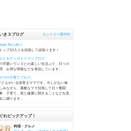
いき３ブログ
エントリー受付中
sic No Life☆
トップ10入りを目指して頑張ります！
ルとキティのトイマンブログ
の可愛いワンズとの楽しい生活ぶり、日々の
理、お得な情報などを発信しています。
ママの子育てブログ。
子どもがいる保育士ママです。今しかない毎
しみながら、素敵なママ目指して日々奮闘
事、子育て、美と健康に関することなどを思
まに綴ります。
ぐれピックアップ！
料理・グルメ