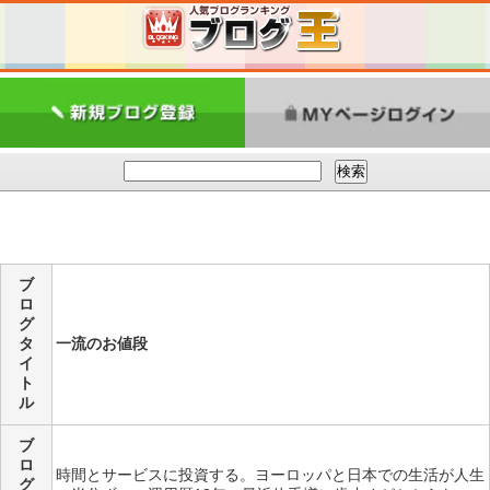
ブ
ロ
グ
タ
一流のお値段
イ
ト
ル
ブ
ロ
時間とサービスに投資する。ヨーロッパと日本での生活が人生
グ