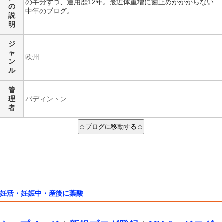
の半分ずつ、運用歴12年。最近体重増に歯止めがかからない
の
中年のブログ。
説
明
ジ
ャ
欧州
ン
ル
管
理
パディントン
者
妊活・妊娠中・産後に葉酸