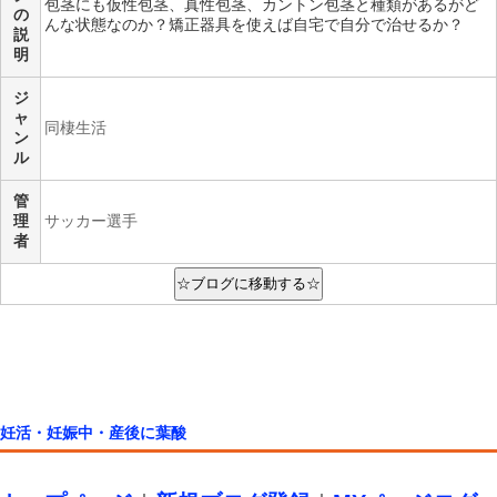
包茎にも仮性包茎、真性包茎、カントン包茎と種類があるがど
の
んな状態なのか？矯正器具を使えば自宅で自分で治せるか？
説
明
ジ
ャ
同棲生活
ン
ル
管
理
サッカー選手
者
妊活・妊娠中・産後に葉酸