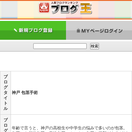
ブ
ロ
グ
タ
神戸 包茎手術
イ
ト
ル
ブ
ロ
年齢で言うと、神戸の高校生や中学生の悩みで多いのが包茎。
グ