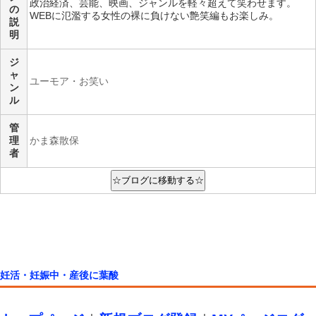
政治経済、芸能、映画、ジャンルを軽々超えて笑わせます。
の
WEBに氾濫する女性の裸に負けない艶笑編もお楽しみ。
説
明
ジ
ャ
ユーモア・お笑い
ン
ル
管
理
かま森散保
者
妊活・妊娠中・産後に葉酸