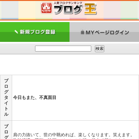
ブ
ロ
グ
タ
今日もまた、不真面目
イ
ト
ル
ブ
ロ
肩の力抜いて、世の中眺めれば、楽しくなります。笑えます。
グ