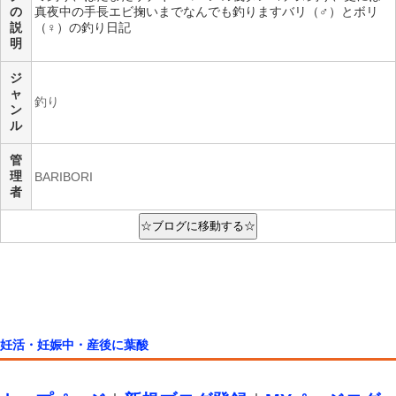
の
真夜中の手長エビ掬いまでなんでも釣りますバリ（♂）とボリ
説
（♀）の釣り日記
明
ジ
ャ
釣り
ン
ル
管
理
BARIBORI
者
妊活・妊娠中・産後に葉酸