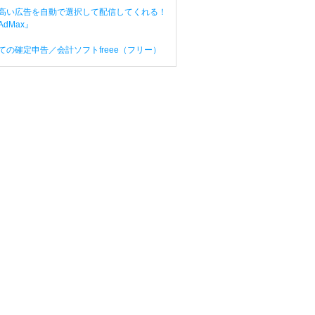
高い広告を自動で選択して配信してくれる！
dMax』
ての確定申告／会計ソフトfreee（フリー）