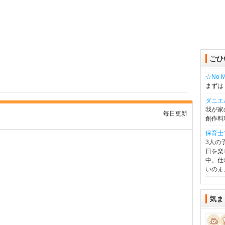
ごひ
☆No Mu
まずは
ダニエ
我が家
毎日更新
創作料
保育士
3人の
日を楽
中。仕
いのま
気ま