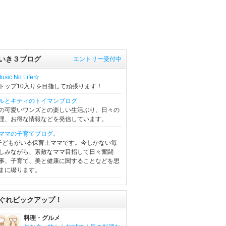
いき３ブログ
エントリー受付中
sic No Life☆
トップ10入りを目指して頑張ります！
ルとキティのトイマンブログ
の可愛いワンズとの楽しい生活ぶり、日々の
理、お得な情報などを発信しています。
ママの子育てブログ。
子どもがいる保育士ママです。今しかない毎
しみながら、素敵なママ目指して日々奮闘
事、子育て、美と健康に関することなどを思
まに綴ります。
ぐれピックアップ！
料理・グルメ