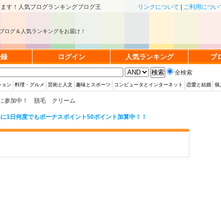
きます！人気ブログランキングブログ王
リンクについて
|
ご利用につい
ブログ＆人気ランキングをお届け！
登録
ログイン
人気ランキング
ブ
全検索
ション
料理・グルメ
芸術と人文
趣味とスポーツ
コンピュータとインターネット
恋愛と結婚
個
に参加中！ 脱毛 クリーム
に1日何度でもボーナスポイント50ポイント加算中！！