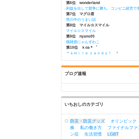
第6位 wonderland
利益を出して競争に勝ち、コンビニ経営で
第7位 マグロ君
世の中のうまい話
第8位 マイル☆スマイル
マイル☆スマイル
第9位 nyans05
猫雑貨にゃんずわこ
第10位 ｋoa＊゜
＊ｓｍｉｌｅ ｃａｎｄｙ！ ＊
ブログ速報
いちおしのカテゴリ
防災・防災グッズ
オリンピック
株
私の働き方
ファイナルファ
ン症
生活習慣
LGBT