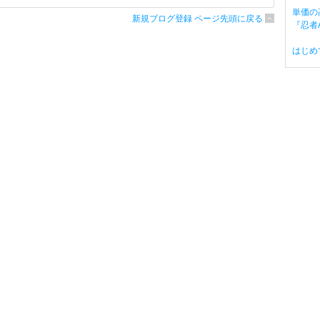
単価の
新規ブログ登録 ページ先頭に戻る
『忍者A
はじめ