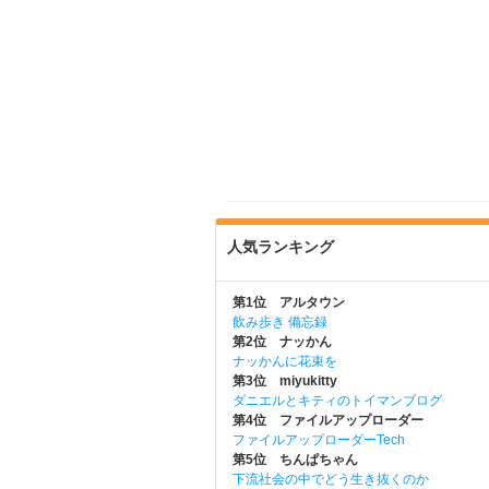
人気ランキング
第1位 アルタウン
飲み歩き 備忘録
第2位 ナッかん
ナッかんに花束を
第3位 miyukitty
ダニエルとキティのトイマンブログ
第4位 ファイルアップローダー
ファイルアップローダーTech
第5位 ちんぱちゃん
下流社会の中でどう生き抜くのか