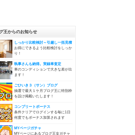
グ王からのお知らせ
しっかり比較検討～引越し一括見積
お得にできるよう比較検討をしっか
り！
執事さんも納得。実録車査定
車のコンディションで大きな差が出
ます！
ごひいき３（サン）ブログ
抽選で最大１ケ月ブログ王に特別枠
を設け掲載いたします！
コンプリートボーナス
条件クリアでログインする毎に1日
何度でもボーナス加算されます
MYページガチャ
MYページにあるブログ王女ガチャ