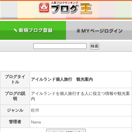
ブログタイ
アイルランド個人旅行 観光案内
トル
ブログの説
アイルランドを個人旅行する人に役立つ情報や観光案
明
内
ジャンル
欧州
管理者
Nana