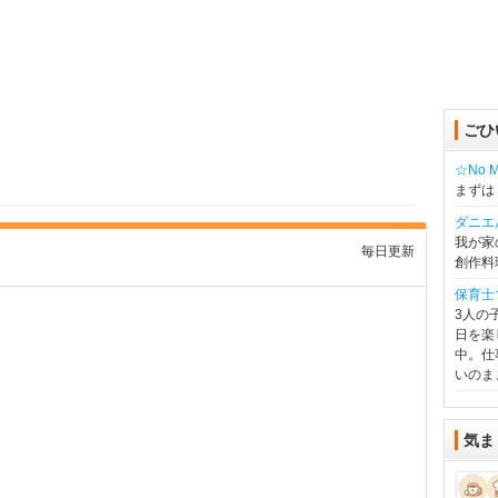
ごひ
☆No Mu
まずは
ダニエ
我が家
毎日更新
創作料
保育士
3人の
日を楽
中。仕
いのま
気ま