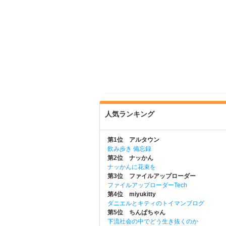
人気ランキング
第1位 アルタウン
飲み歩き 備忘録
第2位 ナッかん
ナッかんに花束を
第3位 ファイルアップローダー
ファイルアップローダーTech
第4位 miyukitty
ダニエルとキティのトイマンブログ
第5位 ちんぱちゃん
下流社会の中でどう生き抜くのか