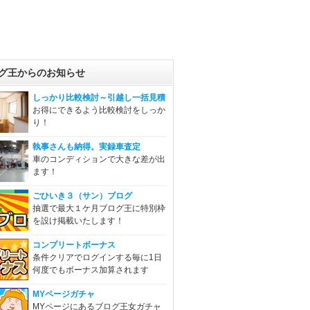
グ王からのお知らせ
しっかり比較検討～引越し一括見積
お得にできるよう比較検討をしっか
り！
執事さんも納得。実録車査定
車のコンディションで大きな差が出
ます！
ごひいき３（サン）ブログ
抽選で最大１ケ月ブログ王に特別枠
を設け掲載いたします！
コンプリートボーナス
条件クリアでログインする毎に1日
何度でもボーナス加算されます
MYページガチャ
MYページにあるブログ王女ガチャ