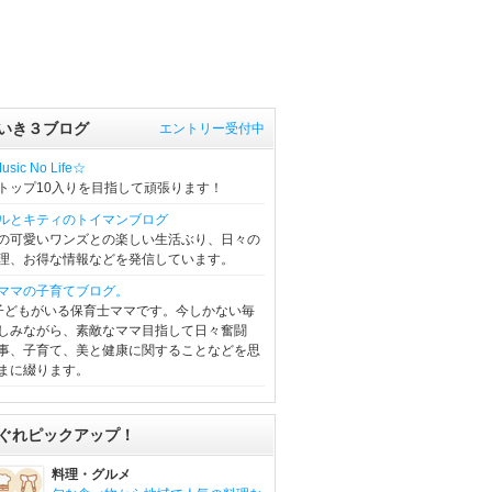
いき３ブログ
エントリー受付中
sic No Life☆
トップ10入りを目指して頑張ります！
ルとキティのトイマンブログ
の可愛いワンズとの楽しい生活ぶり、日々の
理、お得な情報などを発信しています。
ママの子育てブログ。
子どもがいる保育士ママです。今しかない毎
しみながら、素敵なママ目指して日々奮闘
事、子育て、美と健康に関することなどを思
まに綴ります。
ぐれピックアップ！
料理・グルメ