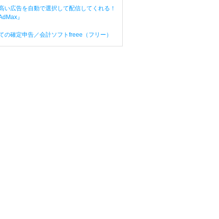
高い広告を自動で選択して配信してくれる！
dMax』
ての確定申告／会計ソフトfreee（フリー）