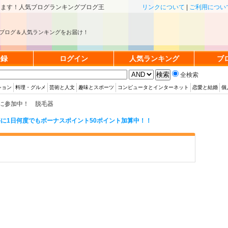
きます！人気ブログランキングブログ王
リンクについて
|
ご利用につい
ブログ＆人気ランキングをお届け！
登録
ログイン
人気ランキング
ブ
全検索
ション
料理・グルメ
芸術と人文
趣味とスポーツ
コンピュータとインターネット
恋愛と結婚
個
に参加中！ 脱毛器
に1日何度でもボーナスポイント50ポイント加算中！！