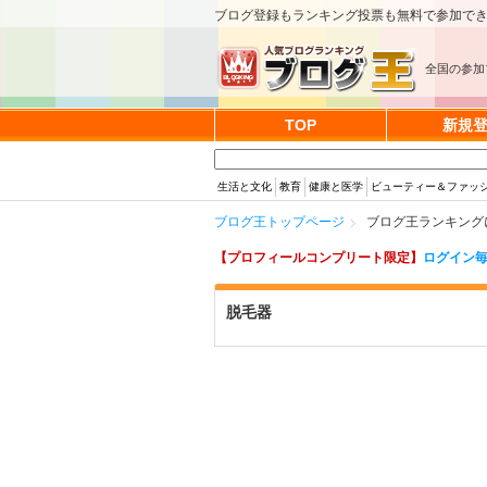
ブログ登録もランキング投票も無料で参加で
全国の参加
TOP
新規
生活と文化
教育
健康と医学
ビューティー＆ファッ
ブログ王トップページ
ブログ王ランキング
【プロフィールコンプリート限定】
ログイン毎
脱毛器