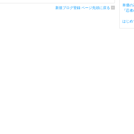
単価の
新規ブログ登録 ページ先頭に戻る
『忍者A
はじめ