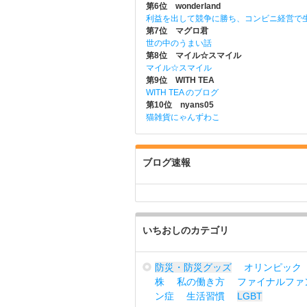
第6位 wonderland
利益を出して競争に勝ち、コンビニ経営で
第7位 マグロ君
世の中のうまい話
第8位 マイル☆スマイル
マイル☆スマイル
第9位 WITH TEA
WITH TEA のブログ
第10位 nyans05
猫雑貨にゃんずわこ
ブログ速報
いちおしのカテゴリ
防災・防災グッズ
オリンピック
株
私の働き方
ファイナルファ
ン症
生活習慣
LGBT