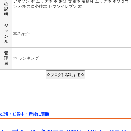
アマゾン 本 ムック本 本 通販 文庫本 宝島社 ムック本 本やタウ
の
ン パチスロ必勝本 セブンイレブン 本
説
明
ジ
ャ
本の紹介
ン
ル
管
理
本 ランキング
者
妊活・妊娠中・産後に葉酸