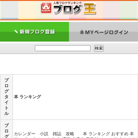
ブ
ロ
グ
タ
本 ランキング
イ
ト
ル
ブ
ロ
カレンダー 小説 雑誌 攻略 本 ランキング おすすめ 本
グ