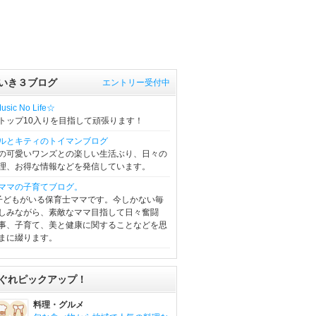
いき３ブログ
エントリー受付中
sic No Life☆
トップ10入りを目指して頑張ります！
ルとキティのトイマンブログ
の可愛いワンズとの楽しい生活ぶり、日々の
理、お得な情報などを発信しています。
ママの子育てブログ。
子どもがいる保育士ママです。今しかない毎
しみながら、素敵なママ目指して日々奮闘
事、子育て、美と健康に関することなどを思
まに綴ります。
ぐれピックアップ！
料理・グルメ