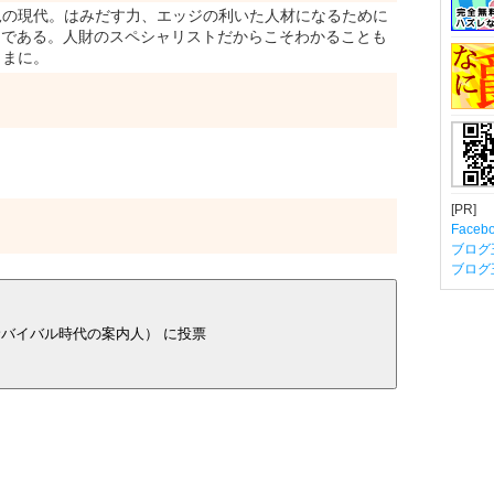
の現代。はみだす力、エッジの利いた人材になるために
ogである。人財のスペシャリストだからこそわかることも
ままに。
[PR]
Fac
ブログ
ブログ