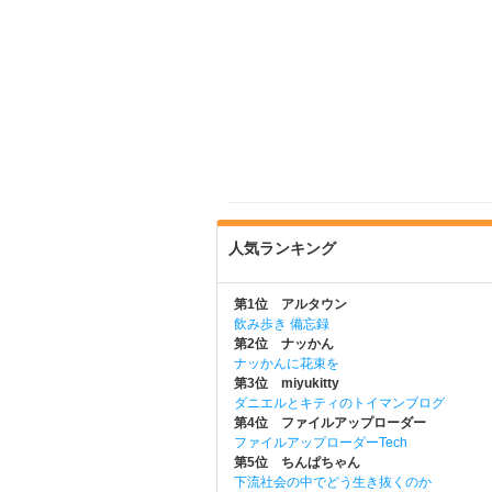
人気ランキング
第1位 アルタウン
飲み歩き 備忘録
第2位 ナッかん
ナッかんに花束を
第3位 miyukitty
ダニエルとキティのトイマンブログ
第4位 ファイルアップローダー
ファイルアップローダーTech
第5位 ちんぱちゃん
下流社会の中でどう生き抜くのか