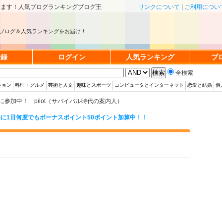
きます！人気ブログランキングブログ王
リンクについて
|
ご利用につい
ブログ＆人気ランキングをお届け！
登録
ログイン
人気ランキング
ブ
全検索
ション
料理・グルメ
芸術と人文
趣味とスポーツ
コンピュータとインターネット
恋愛と結婚
個
参加中！ pilot（サバイバル時代の案内人）
に1日何度でもボーナスポイント50ポイント加算中！！