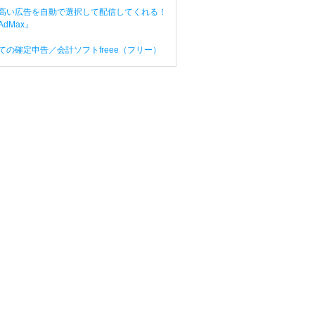
高い広告を自動で選択して配信してくれる！
dMax』
ての確定申告／会計ソフトfreee（フリー）