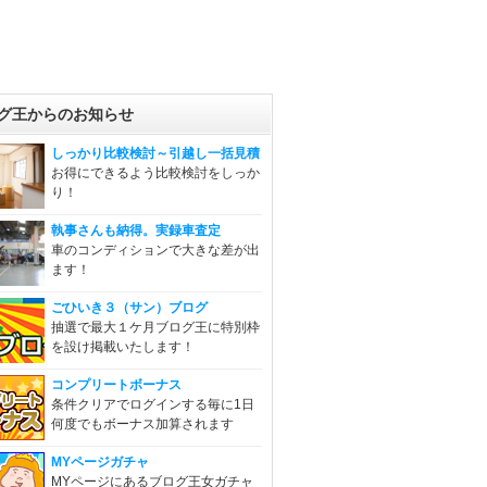
グ王からのお知らせ
しっかり比較検討～引越し一括見積
お得にできるよう比較検討をしっか
り！
執事さんも納得。実録車査定
車のコンディションで大きな差が出
ます！
ごひいき３（サン）ブログ
抽選で最大１ケ月ブログ王に特別枠
を設け掲載いたします！
コンプリートボーナス
条件クリアでログインする毎に1日
何度でもボーナス加算されます
MYページガチャ
MYページにあるブログ王女ガチャ