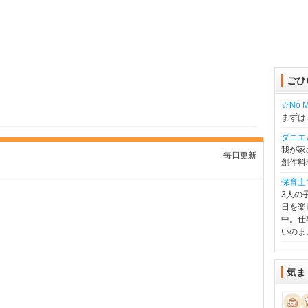
ごひ
☆No Mu
まずは
ダニエ
我が家
毎日更新
創作料
保育士
3人の
日を楽
中。仕
いのま
気ま