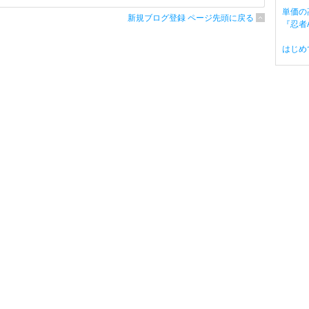
単価の
新規ブログ登録 ページ先頭に戻る
『忍者A
はじめ