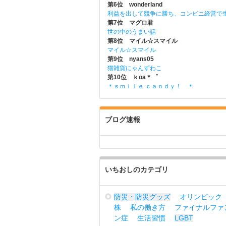
第6位 wonderland
利益を出して競争に勝ち、コンビニ経営で
第7位 マグロ君
世の中のうまい話
第8位 マイル☆スマイル
マイル☆スマイル
第9位 nyans05
猫雑貨にゃんずわこ
第10位 ｋoa＊゜
＊ｓｍｉｌｅ ｃａｎｄｙ！ ＊
ブログ速報
いちおしのカテゴリ
防災・防災グッズ
オリンピック
株
私の働き方
ファイナルファ
ン症
生活習慣
LGBT