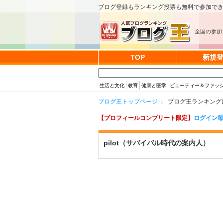
ブログ登録もランキング投票も無料で参加で
全国の参加
TOP
新規
生活と文化
教育
健康と医学
ビューティー＆ファッ
ブログ王トップページ
ブログ王ランキングに
【プロフィールコンプリート限定】
ログイン毎
pilot（サバイバル時代の案内人）