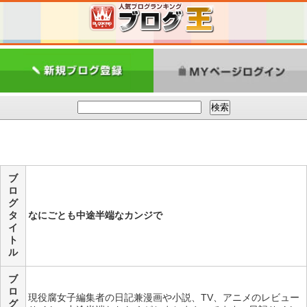
ブ
ロ
グ
タ
なにごとも中途半端なカンジで
イ
ト
ル
ブ
ロ
現役腐女子編集者の日記兼漫画や小説、TV、アニメのレビュー
グ