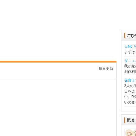
ごひ
☆No Mu
まずは
ダニエ
我が家
毎日更新
創作料
保育士
3人の
日を楽
中。仕
いのま
気ま