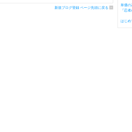
単価の
新規ブログ登録 ページ先頭に戻る
『忍者A
はじめ