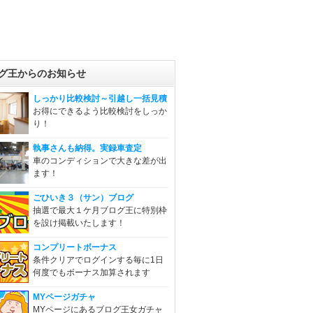
グ王からのお知らせ
しっかり比較検討～引越し一括見積
お得にできるよう比較検討をしっか
り！
執事さんも納得。実録車査定
車のコンディションで大きな差が出
ます！
ごひいき３（サン）ブログ
抽選で最大１ケ月ブログ王に特別枠
を設け掲載いたします！
コンプリートボーナス
条件クリアでログインする毎に1日
何度でもボーナス加算されます
MYページガチャ
MYページにあるブログ王女ガチャ