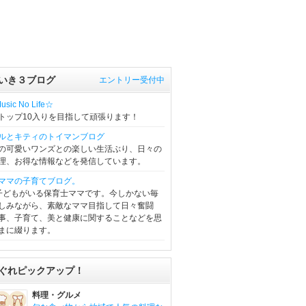
いき３ブログ
エントリー受付中
sic No Life☆
トップ10入りを目指して頑張ります！
ルとキティのトイマンブログ
の可愛いワンズとの楽しい生活ぶり、日々の
理、お得な情報などを発信しています。
ママの子育てブログ。
子どもがいる保育士ママです。今しかない毎
しみながら、素敵なママ目指して日々奮闘
事、子育て、美と健康に関することなどを思
まに綴ります。
ぐれピックアップ！
料理・グルメ