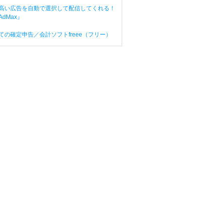
高い広告を自動で選択して配信してくれる！
dMax』
ての確定申告／会計ソフトfreee（フリー）