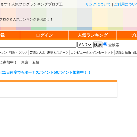
きます！人気ブログランキングブログ王
リンクについて
|
ご利用につい
ブログ＆人気ランキングをお届け！
登録
ログイン
人気ランキング
ブ
全検索
ション
料理・グルメ
芸術と人文
趣味とスポーツ
コンピュータとインターネット
恋愛と結婚
個
に参加中！ 東京 五輪
に1日何度でもボーナスポイント50ポイント加算中！！