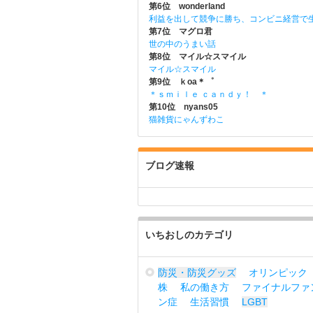
第6位 wonderland
利益を出して競争に勝ち、コンビニ経営で
第7位 マグロ君
世の中のうまい話
第8位 マイル☆スマイル
マイル☆スマイル
第9位 ｋoa＊゜
＊ｓｍｉｌｅ ｃａｎｄｙ！ ＊
第10位 nyans05
猫雑貨にゃんずわこ
ブログ速報
いちおしのカテゴリ
防災・防災グッズ
オリンピック
株
私の働き方
ファイナルファ
ン症
生活習慣
LGBT