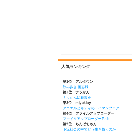
人気ランキング
第1位 アルタウン
飲み歩き 備忘録
第2位 ナッかん
ナッかんに花束を
第3位 miyukitty
ダニエルとキティのトイマンブログ
第4位 ファイルアップローダー
ファイルアップローダーTech
第5位 ちんぱちゃん
下流社会の中でどう生き抜くのか