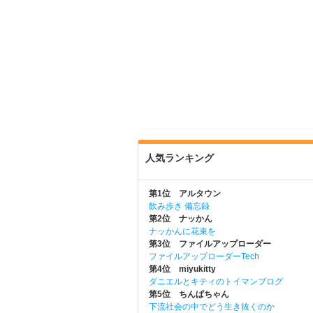
人気ランキング
第1位 アルタウン
飲み歩き 備忘録
第2位 ナッかん
ナッかんに花束を
第3位 ファイルアップローダー
ファイルアップローダーTech
第4位 miyukitty
ダニエルとキティのトイマンブログ
第5位 ちんぱちゃん
下流社会の中でどう生き抜くのか