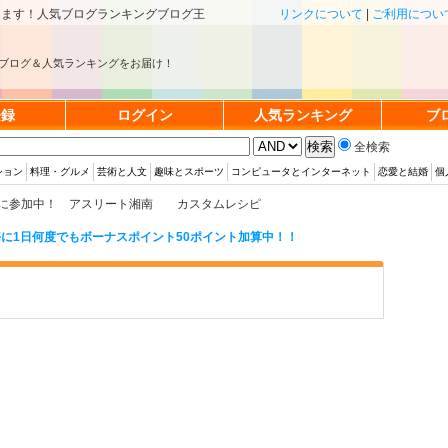
きます！人気ブログランキングブログ王
リンクについて
|
ご利用につい
ブログ＆人気ランキングをお届け！
登録
ログイン
人気ランキング
ブ
全検索
ション
料理・グルメ
芸術と人文
趣味とスポーツ
コンピュータとインターネット
恋愛と結婚
個
に参加中！ アスリート湘南 カスタムレシピ
に1日何度でもボーナスポイント50ポイント加算中！！