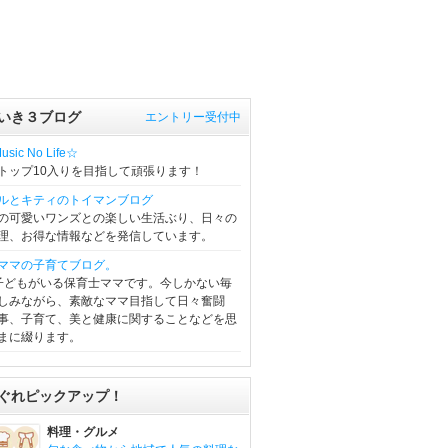
いき３ブログ
エントリー受付中
sic No Life☆
トップ10入りを目指して頑張ります！
ルとキティのトイマンブログ
の可愛いワンズとの楽しい生活ぶり、日々の
理、お得な情報などを発信しています。
ママの子育てブログ。
子どもがいる保育士ママです。今しかない毎
しみながら、素敵なママ目指して日々奮闘
事、子育て、美と健康に関することなどを思
まに綴ります。
ぐれピックアップ！
料理・グルメ