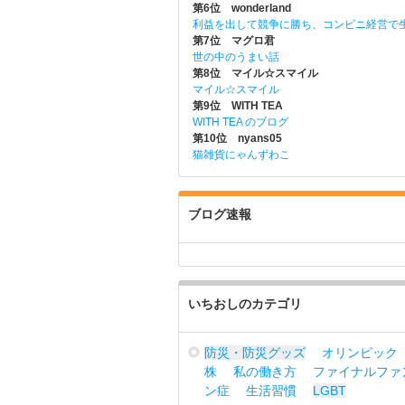
第6位 wonderland
利益を出して競争に勝ち、コンビニ経営で
第7位 マグロ君
世の中のうまい話
第8位 マイル☆スマイル
マイル☆スマイル
第9位 WITH TEA
WITH TEA のブログ
第10位 nyans05
猫雑貨にゃんずわこ
ブログ速報
いちおしのカテゴリ
防災・防災グッズ
オリンピック
株
私の働き方
ファイナルファ
ン症
生活習慣
LGBT