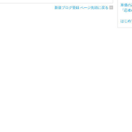
単価の
新規ブログ登録 ページ先頭に戻る
『忍者A
はじめ