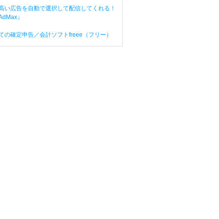
高い広告を自動で選択して配信してくれる！
dMax』
ての確定申告／会計ソフトfreee（フリー）