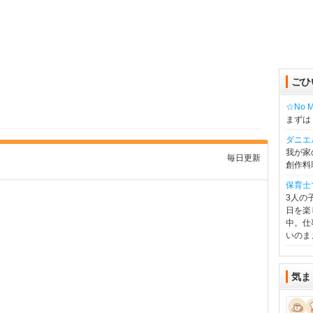
ごひ
☆No Mu
まずは
ダニエ
我が家
毎日更新
創作料
保育士
3人の
日を楽
中。仕
いのま
気ま