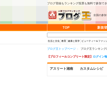
ブログ登録もランキング投票も無料で参加で
全国の参加
TOP
新規
生活と文化
教育
健康と医学
ビューティー＆ファッ
ブログ王トップページ
ブログ王ランキング
【プロフィールコンプリート限定】
ログイン毎
アスリート湘南 カスタムレシピ