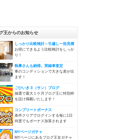
グ王からのお知らせ
しっかり比較検討～引越し一括見積
お得にできるよう比較検討をしっか
り！
執事さんも納得。実録車査定
車のコンディションで大きな差が出
ます！
ごひいき３（サン）ブログ
抽選で最大１ケ月ブログ王に特別枠
を設け掲載いたします！
コンプリートボーナス
条件クリアでログインする毎に1日
何度でもボーナス加算されます
MYページガチャ
MYページにあるブログ王女ガチャ