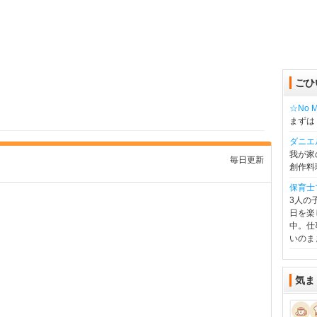
ごひ
☆No Mu
まずは
ダニエ
我が家
毎日更新
創作料
保育士
3人の
日を楽
中。仕
いのま
気ま