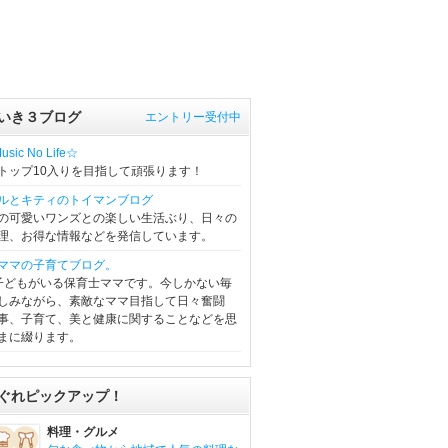
いき３ブログ
エントリー受付中
sic No Life☆
トップ10入りを目指して頑張ります！
ルとキティのトイマンブログ
の可愛いワンズとの楽しい生活ぶり、日々の
理、お得な情報などを発信しています。
ママの子育てブログ。
子どもがいる保育士ママです。今しかない毎
しみながら、素敵なママ目指して日々奮闘
事、子育て、美と健康に関することなどを思
まに綴ります。
ぐれピックアップ！
料理・グルメ