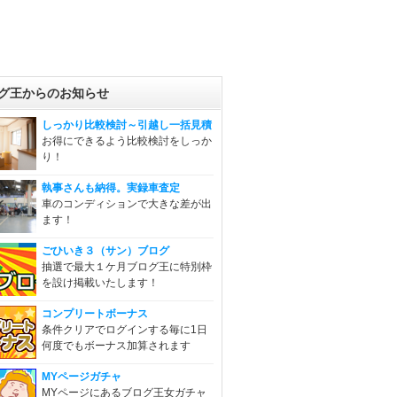
グ王からのお知らせ
しっかり比較検討～引越し一括見積
お得にできるよう比較検討をしっか
り！
執事さんも納得。実録車査定
車のコンディションで大きな差が出
ます！
ごひいき３（サン）ブログ
抽選で最大１ケ月ブログ王に特別枠
を設け掲載いたします！
コンプリートボーナス
条件クリアでログインする毎に1日
何度でもボーナス加算されます
MYページガチャ
MYページにあるブログ王女ガチャ