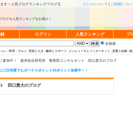
きます！人気ブログランキングブログ王
リンクについて
|
ご利用につい
ブログ＆人気ランキングをお届け！
登録
ログイン
人気ランキング
ブ
全検索
ション
料理・グルメ
芸術と人文
趣味とスポーツ
コンピュータとインターネット
恋愛と結婚
個
に参加中！ 船井総合研究所 整骨院コンサルタント 田口貴大のブログ
に1日何度でもボーナスポイント50ポイント加算中！！
ト 田口貴大のブログ