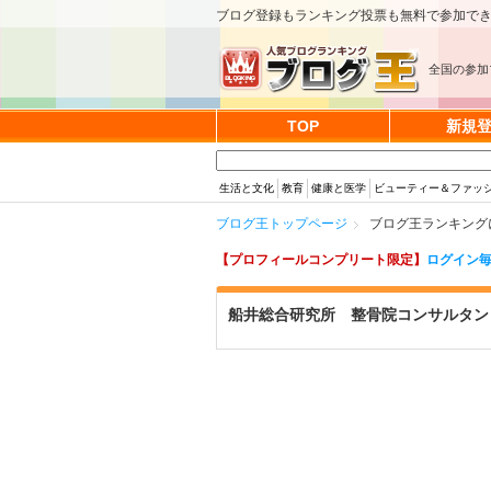
ブログ登録もランキング投票も無料で参加で
全国の参加
TOP
新規
生活と文化
教育
健康と医学
ビューティー＆ファッ
ブログ王トップページ
ブログ王ランキング
【プロフィールコンプリート限定】
ログイン毎
船井総合研究所 整骨院コンサルタン