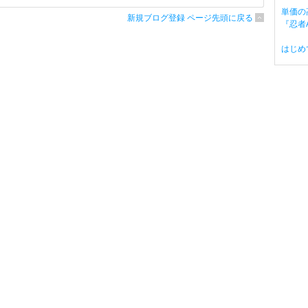
単価の
新規ブログ登録 ページ先頭に戻る
『忍者A
はじめ