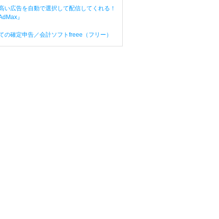
高い広告を自動で選択して配信してくれる！
dMax』
ての確定申告／会計ソフトfreee（フリー）