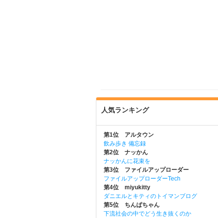
人気ランキング
第1位 アルタウン
飲み歩き 備忘録
第2位 ナッかん
ナッかんに花束を
第3位 ファイルアップローダー
ファイルアップローダーTech
第4位 miyukitty
ダニエルとキティのトイマンブログ
第5位 ちんぱちゃん
下流社会の中でどう生き抜くのか