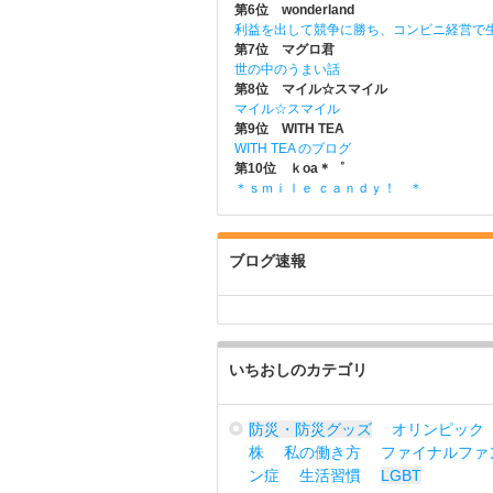
第6位 wonderland
利益を出して競争に勝ち、コンビニ経営で
第7位 マグロ君
世の中のうまい話
第8位 マイル☆スマイル
マイル☆スマイル
第9位 WITH TEA
WITH TEA のブログ
第10位 ｋoa＊゜
＊ｓｍｉｌｅ ｃａｎｄｙ！ ＊
ブログ速報
いちおしのカテゴリ
防災・防災グッズ
オリンピック
株
私の働き方
ファイナルファ
ン症
生活習慣
LGBT