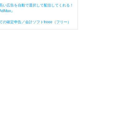
高い広告を自動で選択して配信してくれる！
dMax』
ての確定申告／会計ソフトfreee（フリー）