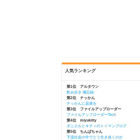
人気ランキング
第1位 アルタウン
飲み歩き 備忘録
第2位 ナッかん
ナッかんに花束を
第3位 ファイルアップローダー
ファイルアップローダーTech
第4位 miyukitty
ダニエルとキティのトイマンブログ
第5位 ちんぱちゃん
下流社会の中でどう生き抜くのか