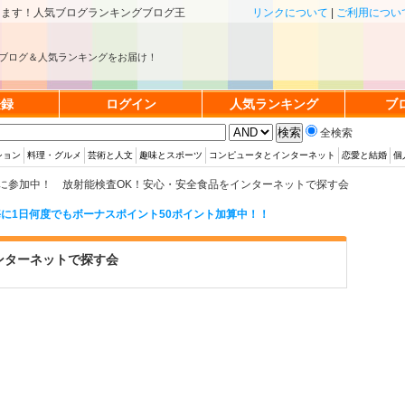
きます！人気ブログランキングブログ王
リンクについて
|
ご利用につい
ブログ＆人気ランキングをお届け！
登録
ログイン
人気ランキング
ブ
全検索
ション
料理・グルメ
芸術と人文
趣味とスポーツ
コンピュータとインターネット
恋愛と結婚
個
に参加中！ 放射能検査OK！安心・安全食品をインターネットで探す会
に1日何度でもボーナスポイント50ポイント加算中！！
ンターネットで探す会