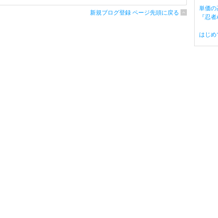
単価の
新規ブログ登録 ページ先頭に戻る
『忍者A
はじめ