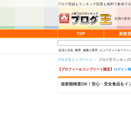
ブログ登録もランキング投票も無料で参加で
全国の参加
TOP
新規
生活と文化
教育
健康と医学
ビューティー＆ファッ
ブログ王トップページ
ブログ王ランキング
【プロフィールコンプリート限定】
ログイン毎
放射能検査OK！安心・安全食品をイ