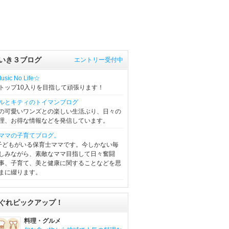
いき３ブログ
エントリー受付中
sic No Life☆
トップ10入りを目指して頑張ります！
ルとキティのトイマンブログ
の可愛いワンズとの楽しい生活ぶり、日々の
理、お得な情報などを発信しています。
ママの子育てブログ。
子どもがいる保育士ママです。今しかない毎
しみながら、素敵なママ目指して日々奮闘
事、子育て、美と健康に関することなどを思
まに綴ります。
ぐれピックアップ！
料理・グルメ