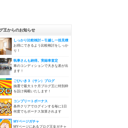
グ王からのお知らせ
しっかり比較検討～引越し一括見積
お得にできるよう比較検討をしっか
り！
執事さんも納得。実録車査定
車のコンディションで大きな差が出
ます！
ごひいき３（サン）ブログ
抽選で最大１ケ月ブログ王に特別枠
を設け掲載いたします！
コンプリートボーナス
条件クリアでログインする毎に1日
何度でもボーナス加算されます
MYページガチャ
MYページにあるブログ王女ガチャ