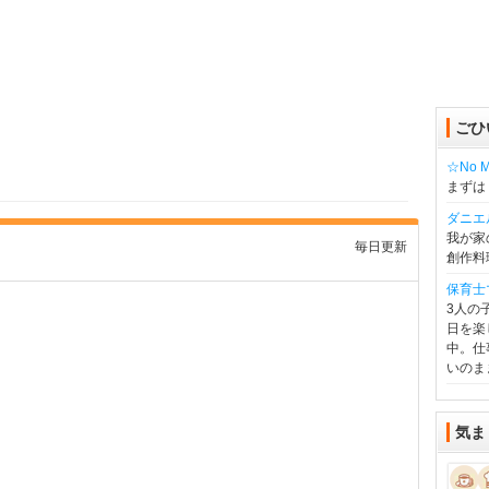
ごひ
☆No Mu
まずは
ダニエ
我が家
毎日更新
創作料
保育士
3人の
日を楽
中。仕
いのま
気ま