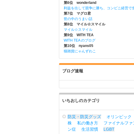
第6位 wonderland
利益を出して競争に勝ち、コンビニ経営で
第7位 マグロ君
世の中のうまい話
第8位 マイル☆スマイル
マイル☆スマイル
第9位 WITH TEA
WITH TEA のブログ
第10位 nyans05
猫雑貨にゃんずわこ
ブログ速報
いちおしのカテゴリ
防災・防災グッズ
オリンピック
株
私の働き方
ファイナルファ
ン症
生活習慣
LGBT