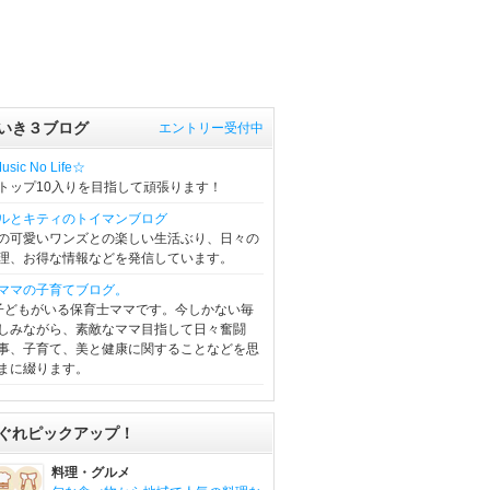
いき３ブログ
エントリー受付中
sic No Life☆
トップ10入りを目指して頑張ります！
ルとキティのトイマンブログ
の可愛いワンズとの楽しい生活ぶり、日々の
理、お得な情報などを発信しています。
ママの子育てブログ。
子どもがいる保育士ママです。今しかない毎
しみながら、素敵なママ目指して日々奮闘
事、子育て、美と健康に関することなどを思
まに綴ります。
ぐれピックアップ！
料理・グルメ