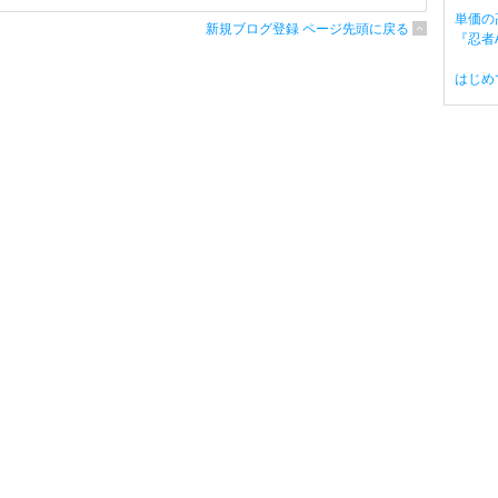
単価の
新規ブログ登録 ページ先頭に戻る
『忍者A
はじめ