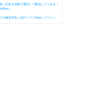
高い広告を自動で選択して配信してくれる！
dMax』
ての確定申告／会計ソフトfreee（フリー）