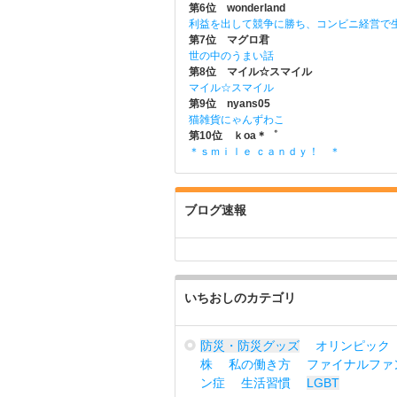
第6位 wonderland
利益を出して競争に勝ち、コンビニ経営で
第7位 マグロ君
世の中のうまい話
第8位 マイル☆スマイル
マイル☆スマイル
第9位 nyans05
猫雑貨にゃんずわこ
第10位 ｋoa＊゜
＊ｓｍｉｌｅ ｃａｎｄｙ！ ＊
ブログ速報
いちおしのカテゴリ
防災・防災グッズ
オリンピック
株
私の働き方
ファイナルファ
ン症
生活習慣
LGBT