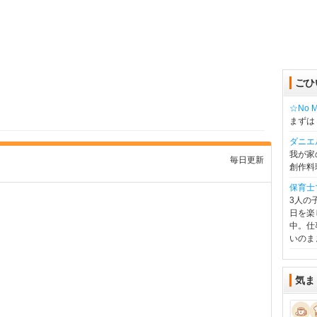
ごひ
☆No Mu
まずは
ダニエ
我が家
毎日更新
創作料
保育士
3人の
日を楽
中。仕
いのま
気ま