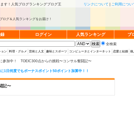
きます！人気ブログランキングブログ王
リンクについて
|
ご利用につい
ブログ＆人気ランキングをお届け！
登録
ログイン
人気ランキング
ブ
全検索
ション
料理・グルメ
芸術と人文
趣味とスポーツ
コンピュータとインターネット
恋愛と結婚
個
参加中！ TOEIC300点からの挑戦〜コンサル奮闘記〜
に1日何度でもボーナスポイント50ポイント加算中！！
奮闘記〜