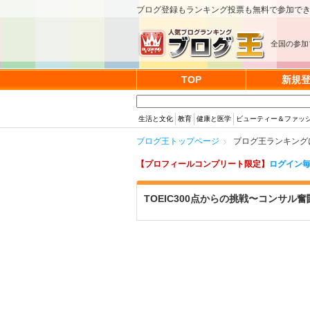
ブログ登録もランキング投票も無料で参加で
全国の参加
TOP
新規
生活と文化
教育
健康と医学
ビューティー＆ファッ
ブログ王トップページ
ブログ王ランキングに
【プロフィールコンプリート限定】
ログイン毎
TOEIC300点からの挑戦〜コンサル