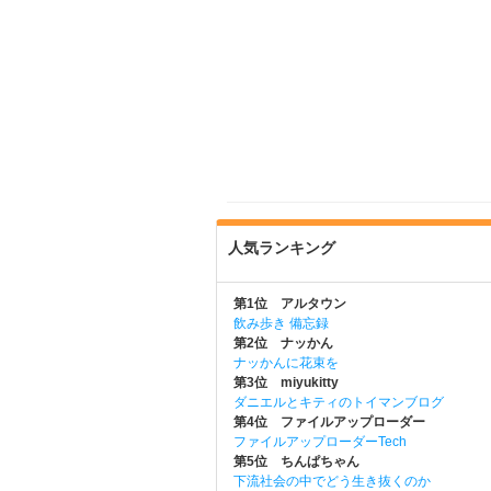
人気ランキング
第1位 アルタウン
飲み歩き 備忘録
第2位 ナッかん
ナッかんに花束を
第3位 miyukitty
ダニエルとキティのトイマンブログ
第4位 ファイルアップローダー
ファイルアップローダーTech
第5位 ちんぱちゃん
下流社会の中でどう生き抜くのか