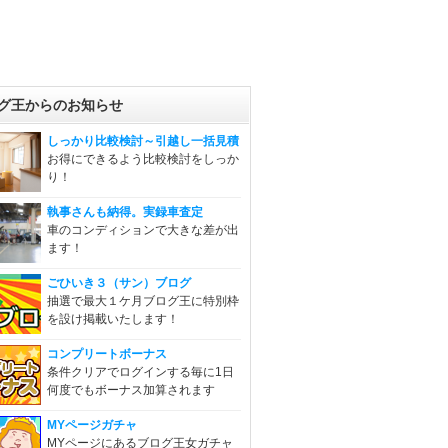
グ王からのお知らせ
しっかり比較検討～引越し一括見積
お得にできるよう比較検討をしっか
り！
執事さんも納得。実録車査定
車のコンディションで大きな差が出
ます！
ごひいき３（サン）ブログ
抽選で最大１ケ月ブログ王に特別枠
を設け掲載いたします！
コンプリートボーナス
条件クリアでログインする毎に1日
何度でもボーナス加算されます
MYページガチャ
MYページにあるブログ王女ガチャ