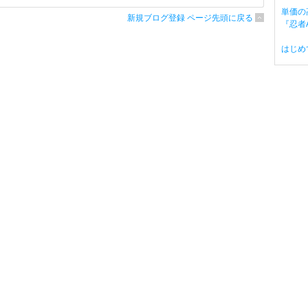
単価の
新規ブログ登録 ページ先頭に戻る
『忍者A
はじめ