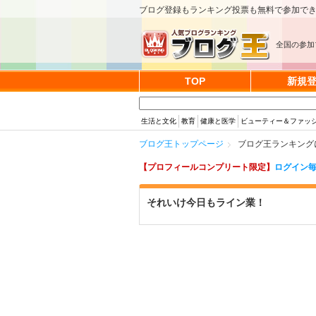
ブログ登録もランキング投票も無料で参加で
全国の参加
TOP
新規
生活と文化
教育
健康と医学
ビューティー＆ファッ
ブログ王トップページ
ブログ王ランキング
【プロフィールコンプリート限定】
ログイン毎
それいけ今日もライン業！