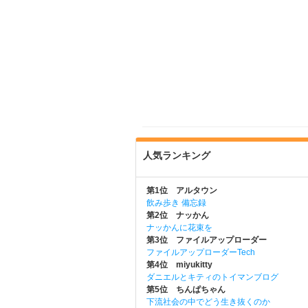
人気ランキング
第1位 アルタウン
飲み歩き 備忘録
第2位 ナッかん
ナッかんに花束を
第3位 ファイルアップローダー
ファイルアップローダーTech
第4位 miyukitty
ダニエルとキティのトイマンブログ
第5位 ちんぱちゃん
下流社会の中でどう生き抜くのか