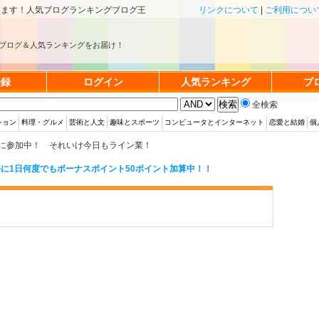
きます！人気ブログランキングブログ王
リンクについて
|
ご利用につい
ブログ＆人気ランキングをお届け！
登録
ログイン
人気ランキング
ブ
全検索
ション
料理・グルメ
芸術と人文
趣味とスポーツ
コンピュータとインターネット
恋愛と結婚
個
に参加中！ それいけ今日もライン業！
に1日何度でもボーナスポイント50ポイント加算中！！