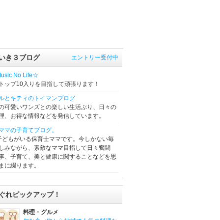
いき３ブログ
エントリー受付中
sic No Life☆
トップ10入りを目指して頑張ります！
ルとキティのトイマンブログ
の可愛いワンズとの楽しい生活ぶり、日々の
理、お得な情報などを発信しています。
ママの子育てブログ。
子どもがいる保育士ママです。今しかない毎
しみながら、素敵なママ目指して日々奮闘
事、子育て、美と健康に関することなどを思
まに綴ります。
ぐれピックアップ！
料理・グルメ