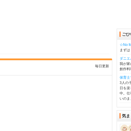
ごひ
☆No Mu
まずは
ダニエ
我が家
毎日更新
創作料
保育士
3人の
日を楽
中。仕
いのま
気ま