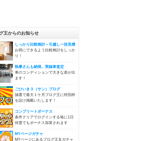
グ王からのお知らせ
しっかり比較検討～引越し一括見積
お得にできるよう比較検討をしっか
り！
執事さんも納得。実録車査定
車のコンディションで大きな差が出
ます！
ごひいき３（サン）ブログ
抽選で最大１ケ月ブログ王に特別枠
を設け掲載いたします！
コンプリートボーナス
条件クリアでログインする毎に1日
何度でもボーナス加算されます
MYページガチャ
MYページにあるブログ王女ガチャ