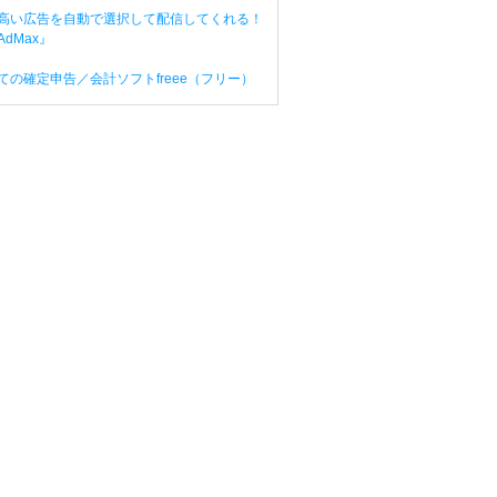
高い広告を自動で選択して配信してくれる！
dMax』
ての確定申告／会計ソフトfreee（フリー）