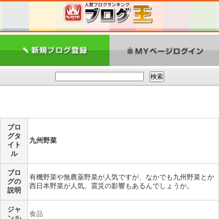
ブロ
グタ
九州野菜
イト
ル
ブロ
有機野菜や無農薬野菜が人気ですが、なかでも九州野菜とか
グの
西日本野菜が人気。震災の影響もあるんでしょうか。
説明
ジャ
食品
ンル