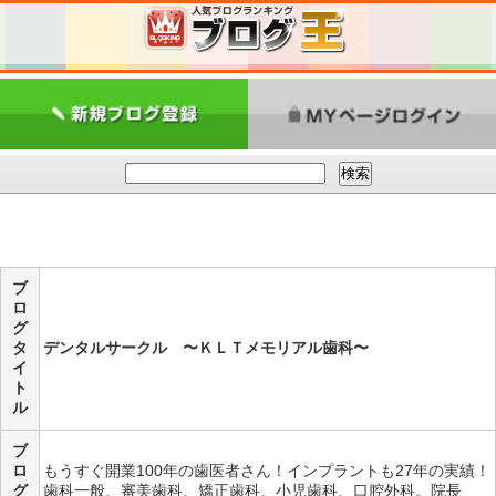
ブ
ロ
グ
タ
デンタルサークル 〜ＫＬＴメモリアル歯科〜
イ
ト
ル
ブ
ロ
もうすぐ開業100年の歯医者さん！インプラントも27年の実績！
グ
歯科一般、審美歯科、矯正歯科、小児歯科、口腔外科。院長