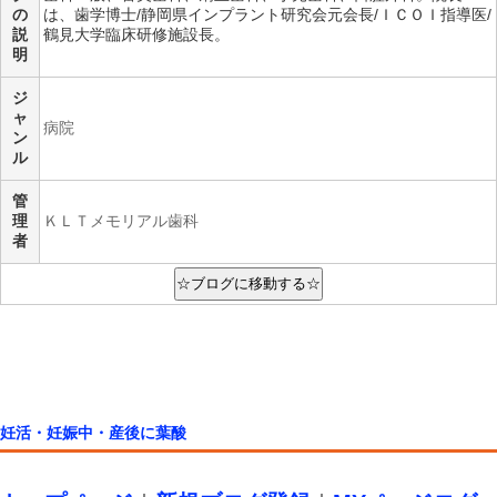
の
は、歯学博士/静岡県インプラント研究会元会長/ＩＣＯＩ指導医/
説
鶴見大学臨床研修施設長。
明
ジ
ャ
病院
ン
ル
管
理
ＫＬＴメモリアル歯科
者
妊活・妊娠中・産後に葉酸