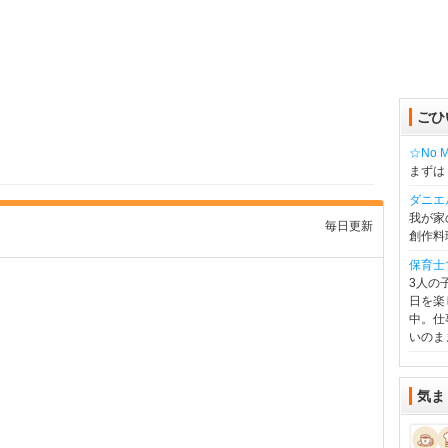
ごひ
☆No Mu
まずは
ダニエ
我が家
毎日更新
創作料
保育士
3人の
日を楽
中。仕
いのま
気ま