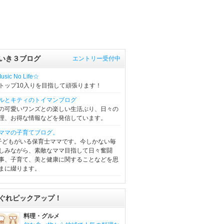
いき３ブログ
エントリー受付中
sic No Life☆
トップ10入りを目指して頑張ります！
ルとキティのトイマンブログ
の可愛いワンズとの楽しい生活ぶり、日々の
理、お得な情報などを発信しています。
ママの子育てブログ。
子どもがいる保育士ママです。今しかない毎
しみながら、素敵なママ目指して日々奮闘
事、子育て、美と健康に関することなどを思
まに綴ります。
ぐれピックアップ！
料理・グルメ