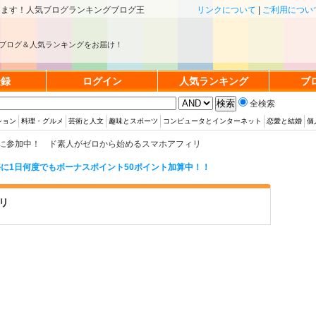
きます！人気ブログランキングブログ王
リンクについて
|
ご利用につい
ブログ＆人気ランキングをお届け！
登録
ログイン
人気ランキング
ブ
全検索
ション
料理・グルメ
芸術と人文
趣味とスポーツ
コンピュータとインターネット
恋愛と結婚
個
に参加中！ ド素人がゼロから始めるスマホアフィリ
に1日何度でもボーナスポイント50ポイント加算中！！
リ