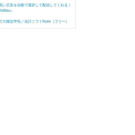
高い広告を自動で選択して配信してくれる！
dMax』
ての確定申告／会計ソフトfreee（フリー）