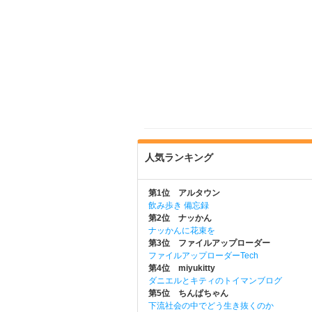
人気ランキング
第1位 アルタウン
飲み歩き 備忘録
第2位 ナッかん
ナッかんに花束を
第3位 ファイルアップローダー
ファイルアップローダーTech
第4位 miyukitty
ダニエルとキティのトイマンブログ
第5位 ちんぱちゃん
下流社会の中でどう生き抜くのか