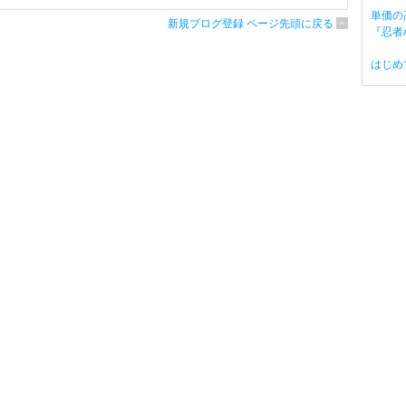
単価の
新規ブログ登録 ページ先頭に戻る
『忍者A
はじめ