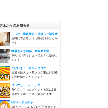
グ王からのお知らせ
しっかり比較検討～引越し一括見積
お得にできるよう比較検討をしっか
り！
執事さんも納得。実録車査定
車のコンディションで大きな差が出
ます！
ごひいき３（サン）ブログ
抽選で最大１ケ月ブログ王に特別枠
を設け掲載いたします！
コンプリートボーナス
条件クリアでログインする毎に1日
何度でもボーナス加算されます
MYページガチャ
MYページにあるブログ王女ガチャ