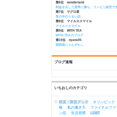
第6位 wonderland
利益を出して競争に勝ち、コンビニ経営で
第7位 マグロ君
世の中のうまい話
第8位 マイル☆スマイル
マイル☆スマイル
第9位 WITH TEA
WITH TEA のブログ
第10位 nyans05
猫雑貨にゃんずわこ
ブログ速報
いちおしのカテゴリ
防災・防災グッズ
オリンピック
株
私の働き方
ファイナルファ
ン症
生活習慣
LGBT